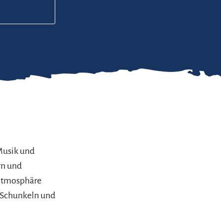
Musik und
rn und
-Atmosphäre
, Schunkeln und