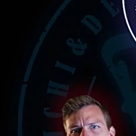
Aktivitäten im Chiemgau
Leben & 
Wandern & Gipfelglück
Veran
Radfahren &
Sehen
Mountainbiken
& Aus
Chiemsee & Wassererlebn
Tradit
Aktivitäten für die Familie
Projek
Winter
Orte 
Golfen
Karri