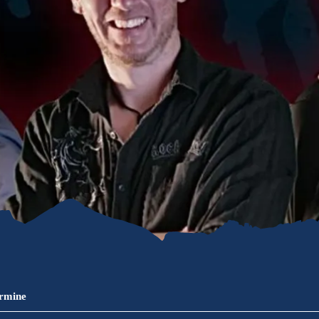
refreiheit im
mgau
gau G'schichten
ermine