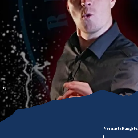
Gleitschirmfliegen &
Barrie
Luftsport
Chie
Interaktive Vollbildkarte
Chiem
©
Veranstaltungst