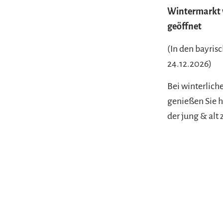
Wintermarkt v
geöffnet
(In den bayris
24.12.2026)
Bei winterlic
genießen Sie h
der jung & alt