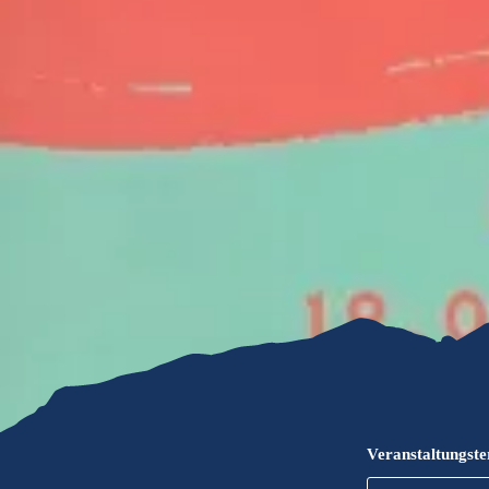
Gleitschirmfliegen &
Barrie
Luftsport
Chie
Interaktive Vollbildkarte
Chiem
Veranstaltungst