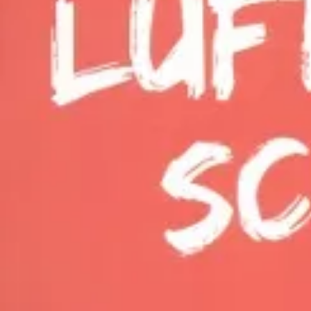
Aktivitäten im Chiemgau
Leben & 
Wandern & Gipfelglück
Veran
Radfahren &
Sehen
Mountainbiken
& Aus
Chiemsee & Wassererlebn
Tradit
Aktivitäten für die Familie
Projek
Winter
Orte 
Golfen
Karri