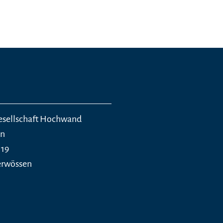
esellschaft Hochwand
en
 19
erwössen