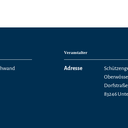
Veranstalter
ochwand
Adresse
Schützeng
Oberwöss
Dorfstraße
83246 Unt