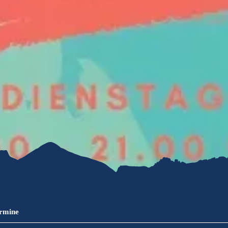
refreiheit im
mgau
gau G'schichten
ermine