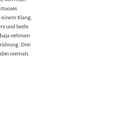
irtuoses
u einem Klang,
rz und Seele.
cubaja nehmen
erührung. Drei
dabei niemals