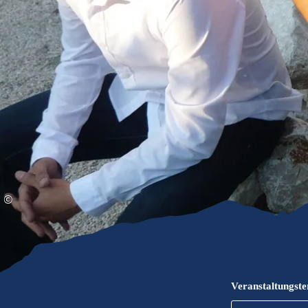
Gleitschirmfliegen &
Barrie
Luftsport
Chie
Interaktive Vollbildkarte
Chiem
©
Veranstaltungst