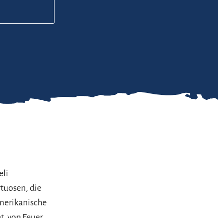
eli
tuosen, die
amerikanische
t, von Feuer