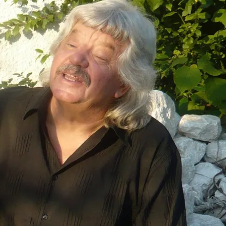
kunft
B2B Portal