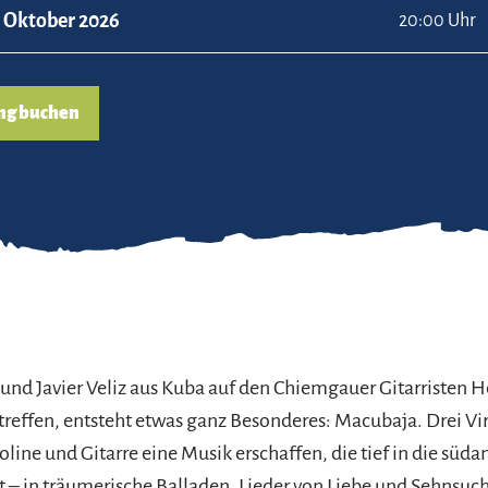
. Oktober 2026
20:00 Uhr
ng buchen
nd Javier Veliz aus Kuba auf den Chiemgauer Gitarristen H
reffen, entsteht etwas ganz Besonderes: Macubaja. Drei Vir
oline und Gitarre eine Musik erschaffen, die tief in die süd
t – in träumerische Balladen, Lieder von Liebe und Sehnsuch