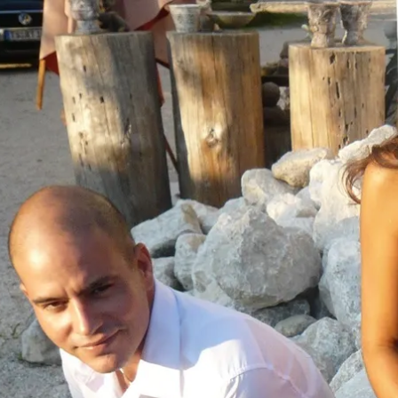
Aktivitäten im Chiemgau
Leben & 
Wandern & Gipfelglück
Veran
Radfahren &
Sehen
Mountainbiken
& Aus
Chiemsee & Wassererlebn
Tradit
Aktivitäten für die Familie
Projek
Winter
Orte 
Golfen
Karri