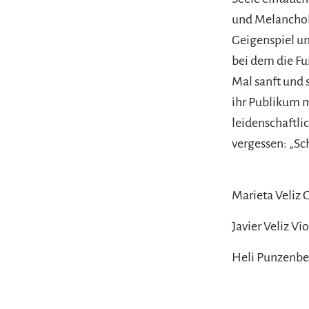
und Melancholi
Geigenspiel un
bei dem die Fu
Mal sanft und
ihr Publikum m
leidenschaftli
vergessen: „Sc
Marieta Veliz 
Javier Veliz Vi
Heli Punzenber