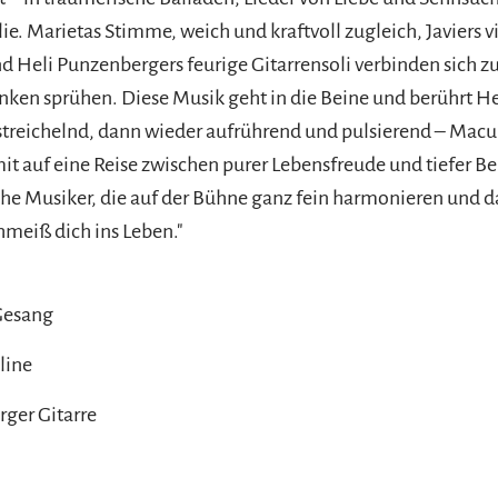
e. Marietas Stimme, weich und kraftvoll zugleich, Javiers v
d Heli Punzenbergers feurige Gitarrensoli verbinden sich z
nken sprühen. Diese Musik geht in die Beine und berührt He
 streichelnd, dann wieder aufrührend und pulsierend – Ma
it auf eine Reise zwischen purer Lebensfreude und tiefer B
che Musiker, die auf der Bühne ganz fein harmonieren und 
hmeiß dich ins Leben."
Gesang
oline
ger Gitarre