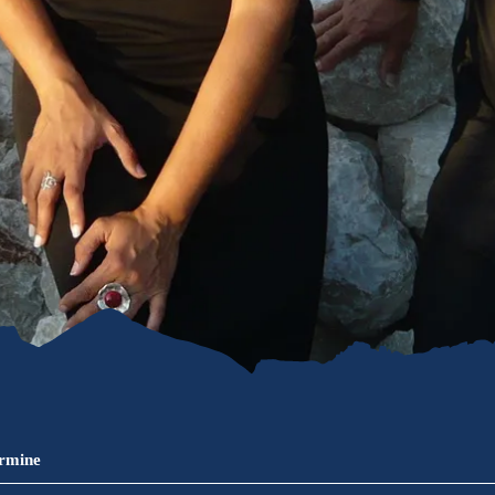
refreiheit im
mgau
gau G'schichten
ermine