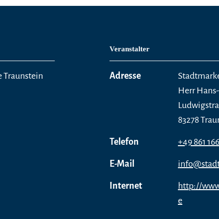
Veranstalter
e Traunstein
Adresse
Stadtmark
Herr Hans-
Ludwigstra
83278 Trau
Telefon
+49 861 16
E-Mail
info@stadt
Internet
http://www
e