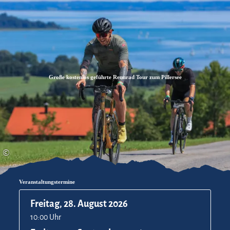
Zum
Zur
Zum
Inhalt
Suche
Footer
Große kostenlos geführte Rennrad Tour zum Pillersee
©
Veranstaltungstermine
Freitag, 28. August 2026
10:00 Uhr