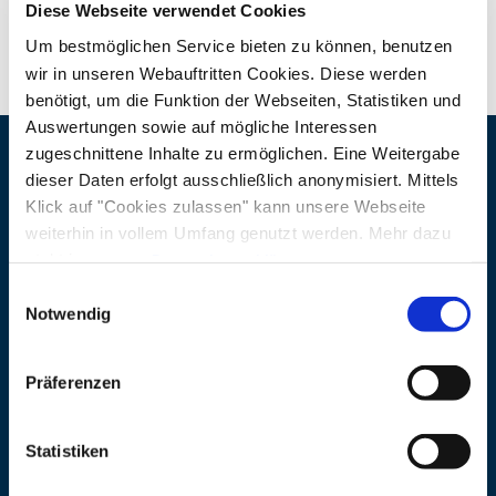
Diese Webseite verwendet Cookies
Entweder im Bauch, oder in der Trage.
Um bestmöglichen Service bieten zu können, benutzen
Als ausgebildete Trageberaterin kontrolliere ich
wir in unseren Webauftritten Cookies. Diese werden
benötigt, um die Funktion der Webseiten, Statistiken und
den korrekten Sitz und gebe euch
Auswertungen sowie auf mögliche Interessen
Hilfestellungen, egal ob ihr an der Brust oder auf
zugeschnittene Inhalte zu ermöglichen. Eine Weitergabe
dem Rücken tragen möchtet.
dieser Daten erfolgt ausschließlich anonymisiert. Mittels
Veranstaltungsort
Klick auf "Cookies zulassen" kann unsere Webseite
Wichtig ist mir hier: Alles kann, nichts muss-
Adresse
Kurpark Bergen
weiterhin in vollem Umfang genutzt werden. Mehr dazu
wenn dein Baby nicht in der Trage sein möchte,
steht in unserer
Datenschutzerklärung
.
83346 Bergen
darf es einfach am Boden neben dir dabei sein.
Alle Daten zu unserem Unternehmen sind im
Impressum
Einwilligungsauswahl
gelistet.
Notwendig
Veranstalter
Etwas Spielmaterial bringe ich immer mit.
Adresse
Die Elterninsel
Präferenzen
Familienbegleitung Dr. Lena
Was für ein Training erwartet dich?
Thum
Statistiken
- Workout zu Feelgood Songs
Erlenweg 8