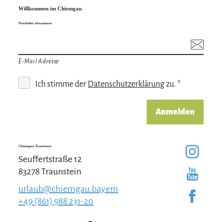
Kostenpflichtige Anmeldung erforderlich bis
Willkommen im Chiemgau
zum Vortag, 16 Uhr.
Newsletter abonnieren
Anmeldung direkt bei Lena Thum unter
0176/70956731 oder info@die-elterninsel.de oder
E-Mail Adresse
direkt anmelden:
kikudoo.com/die-
Ich stimme der
Datenschutzerklärung
zu. *
elterninsel/courses/E7xZZQ
↗
Anmelden
Chiemgau Tourismus
Seuffertstraße 12
83278 Traunstein
urlaub@chiemgau.bayern
+49 (861) 988 231-20