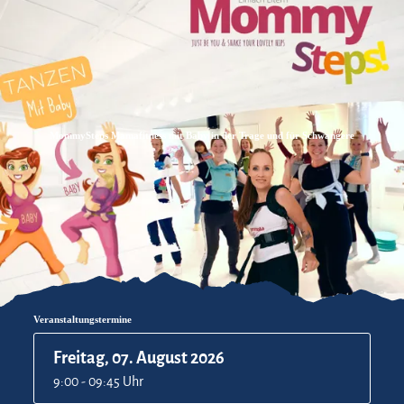
Zum
Zur
Zum
Inhalt
Suche
Footer
MommySteps Mamafitness mit Baby in der Trage und für Schwangere
Veranstaltungstermine
Freitag, 07. August 2026
9:00 - 09:45 Uhr