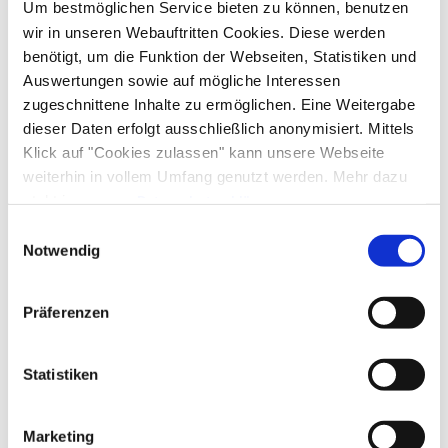
Um bestmöglichen Service bieten zu können, benutzen
wir in unseren Webauftritten Cookies. Diese werden
benötigt, um die Funktion der Webseiten, Statistiken und
Auswertungen sowie auf mögliche Interessen
zugeschnittene Inhalte zu ermöglichen. Eine Weitergabe
dieser Daten erfolgt ausschließlich anonymisiert. Mittels
Klick auf "Cookies zulassen" kann unsere Webseite
weiterhin in vollem Umfang genutzt werden. Mehr dazu
steht in unserer
Datenschutzerklärung
.
Alle Daten zu unserem Unternehmen sind im
Impressum
Einwilligungsauswahl
gelistet.
Notwendig
Präferenzen
Statistiken
Marketing