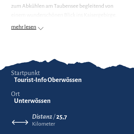
zum Abkühlen am Taubensee begleitend von
einem wunderschönen Blick ins Kaisergebirge.
mehr lesen
Startpunkt
Tourist-Info Oberwössen
Ort
Unterwössen
Distanz
25,7
Kilometer