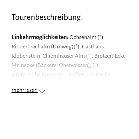
Tourenbeschreibung:
Einkehrmöglichkeiten:
Ochsenalm (*),
Rinderbrachalm (Umweg)(*), Gasthaus
Klobenstein, Chiemhauser Alm (*), Brotzeit-Ecke
Meinecke (Bäckerei Oberwössen); (*)
almtypische Brotzeiten, Kaffee und Kuchen
während der Almweidezeit (bitte die
mehr lesen
individuellen Öffnungszeiten beachten)
Achental Wandernadel Kontrollstellen:
Ehemalige Tourist-Information Oberwössen,
Achberg, Chiemhauser Alm