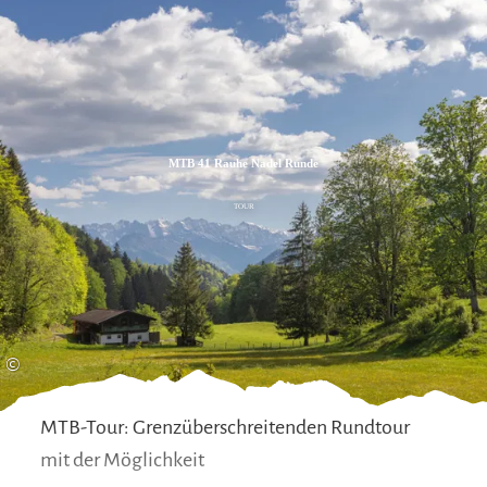
Zum
Zur
Zum
Inhalt
Suche
Footer
MTB 41 Rauhe Nadel Runde
TOUR
©
MTB-Tour: Grenzüberschreitenden Rundtour
mit der Möglichkeit