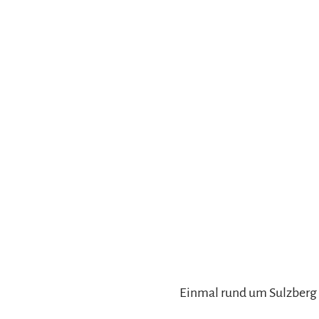
Gleitschirmfliegen &
Barrie
Luftsport
Chie
Interaktive Vollbildkarte
Chiem
Einmal rund um Sulzberg u