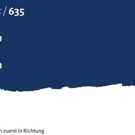
t
635
0
0
 zuerst in Richtung