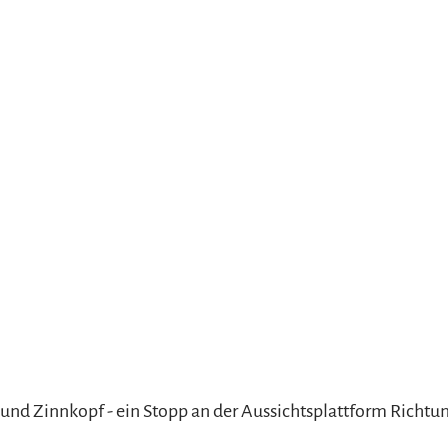
refreiheit im
mgau
gau G'schichten
nd Zinnkopf - ein Stopp an der Aussichtsplattform Richtun