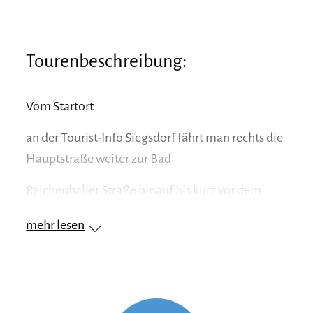
Tourenbeschreibung:
Vom Startort
an der Tourist-Info Siegsdorf fährt man rechts die
Hauptstraße weiter zur Bad
Reichenhaller Straße hinauf bis kurz vor dem
Kreisverkehr. Hier biegt man
mehr lesen
rechts in die Wagner Straße ein und überquert
die Dorfstraße weiter zur
Deutschen Alpenstraße. Diese fährt man ein