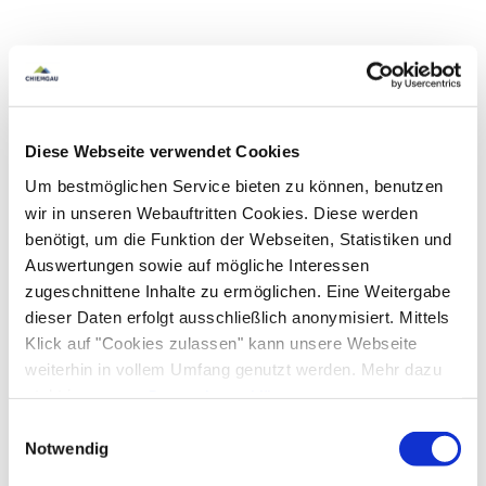
Diese Webseite verwendet Cookies
Um bestmöglichen Service bieten zu können, benutzen
wir in unseren Webauftritten Cookies. Diese werden
benötigt, um die Funktion der Webseiten, Statistiken und
Auswertungen sowie auf mögliche Interessen
zugeschnittene Inhalte zu ermöglichen. Eine Weitergabe
dieser Daten erfolgt ausschließlich anonymisiert. Mittels
Klick auf "Cookies zulassen" kann unsere Webseite
weiterhin in vollem Umfang genutzt werden. Mehr dazu
steht in unserer
Datenschutzerklärung
.
Alle Daten zu unserem Unternehmen sind im
Impressum
Einwilligungsauswahl
gelistet.
Notwendig