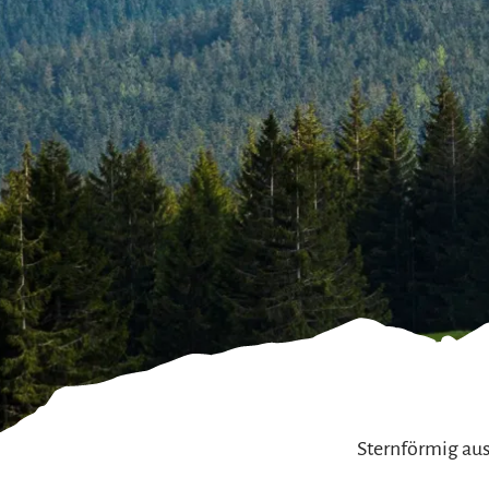
Gleitschirmfliegen &
Barrie
Luftsport
Chie
Interaktive Vollbildkarte
Chiem
Sternförmig aus