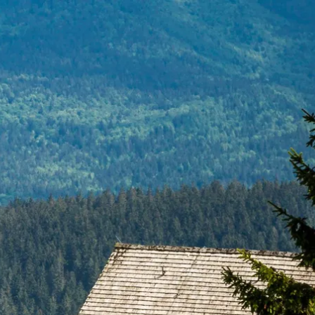
kunft
B2B Portal