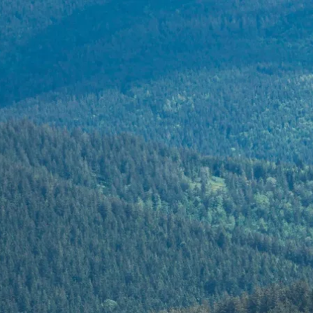
Aktivitäten im Chiemgau
Leben & 
Wandern & Gipfelglück
Veran
Radfahren &
Sehen
Mountainbiken
& Aus
Chiemsee & Wassererlebn
Tradit
Aktivitäten für die Familie
Projek
Winter
Orte 
Golfen
Karri