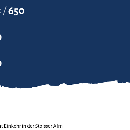
t
650
0
0
t Einkehr in der Stoisser Alm