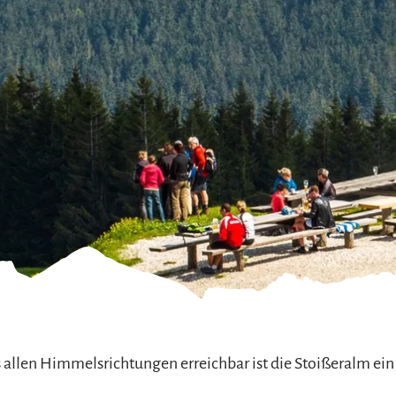
refreiheit im
mgau
gau G'schichten
 allen Himmelsrichtungen erreichbar ist die Stoißeralm ein