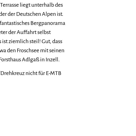
errasse liegt unterhalb des
der der Deutschen Alpen ist.
hr fantastisches Bergpanorama
ter der Auffahrt selbst
t ziemlich steil! Gut, dass
twa den Froschsee mit seinen
orsthaus Adlgaß in Inzell.
/Drehkreuz nicht für E-MTB