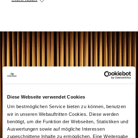
An seiner Seite: Dr. Wilfried Müller, singender
Philosoph, Meister der feinsinnigen Komik und
Karl-Valentin-Interpret der Extraklasse – direkt
vom Ammersee. Gemeinsam verzaubern sie das
Publikum mit kabarettistischem Wortwitz,
zeitlosen Chansons und einer wohltuenden
Portion Weihnachtspoesie. Ein Abend zum
Lachen, Lauschen, Staunen – und einfach
Glücklichsein.
Diese Webseite verwendet Cookies
Um bestmöglichen Service bieten zu können, benutzen
Zwischen Kerzenschein und Gitarrenklängen
wir in unseren Webauftritten Cookies. Diese werden
benötigt, um die Funktion der Webseiten, Statistiken und
entstehen kleine Wunder: humorvolle Einlagen,
Auswertungen sowie auf mögliche Interessen
herzerwärmende Lieder und kabarettistische
zugeschnittene Inhalte zu ermöglichen. Eine Weitergabe