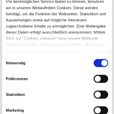
Um bestmöglichen Service bieten zu können, benutzen
wir in unseren Webauftritten Cookies. Diese werden
benötigt, um die Funktion der Webseiten, Statistiken und
Auswertungen sowie auf mögliche Interessen
Achental Tourismus gewinnt “ADAC
zugeschnittene Inhalte zu ermöglichen. Eine Weitergabe
dieser Daten erfolgt ausschließlich anonymisiert. Mittels
Tourismuspreis” für Schwend-Aktion
Klick auf "Cookies zulassen" kann unsere Webseite
weiterhin in vollem Umfang genutzt werden. Mehr dazu
steht in unserer
Datenschutzerklärung
.
Der Sonderpreis Nachhaltigkeit des bayerischen
Alle Daten zu unserem Unternehmen sind im
Impressum
Einwilligungsauswahl
ADAC-Tourismuspreises ging am gestrigen
gelistet.
Notwendig
Dienstag in den Chiemgau. Genauer gesagt, in
mehr lesen
das Achental im Süden der Region: Auf den
Präferenzen
dortigen Almen können Gäste in den
Sommermonaten beim Schutz der
Statistiken
Kulturlandschaft mitwirken. Die Rede ist vom
Willkommen im Chiemgau
“Schwenden”, dem Befreien der Almflächen von
Newsletter abonnieren
Marketing
Buschwerk. So können wertvolle Flora und Fauna