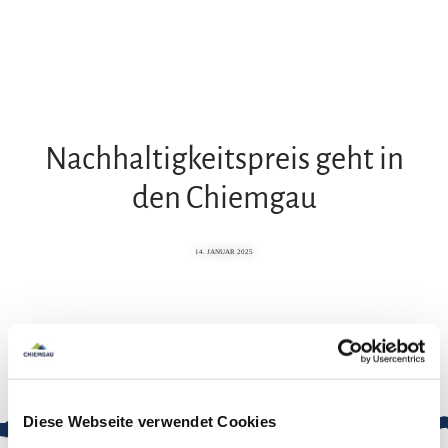
Zum
Zur
Zum
Inhalt
Suche
Footer
Nachhaltigkeitspreis geht in
den Chiemgau
14. JANUAR 2025
Diese Webseite verwendet Cookies