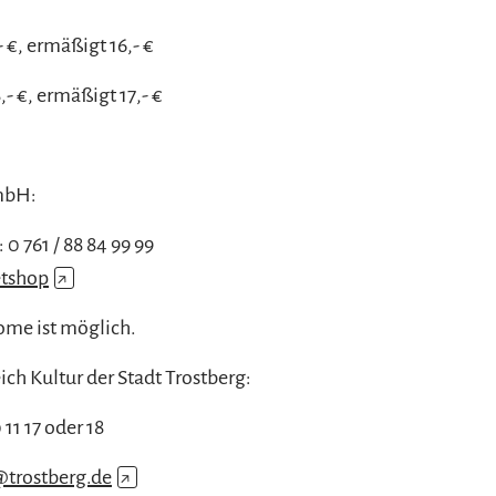
 €, ermäßigt 16,- €
- €, ermäßigt 17,- €
GmbH:
 0 761 / 88 84 99 99
etshop
↗
me ist möglich.
ich Kultur der Stadt Trostberg:
0 11 17 oder 18
@trostberg.de
↗