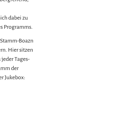
ich dabei zu
res Programms.
ner Stamm-Boazn
rn. Hier sitzen
 jeder Tages-
ramm der
er Jukebox: