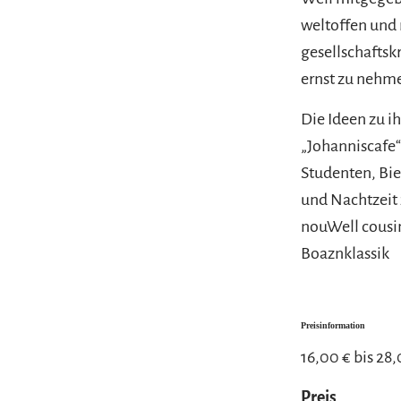
weltoffen und 
gesellschaftsk
ernst zu nehm
Die Ideen zu i
„Johanniscafe“
Studenten, Bie
und Nachtzeit
nouWell cousin
Boaznklassik
Preisinformation
16,00 € bis 28
Preis