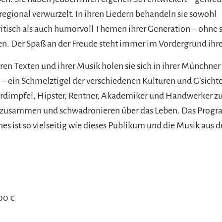
regional verwurzelt. In ihren Liedern behandeln sie sowohl
ritisch als auch humorvoll Themen ihrer Generation – ohne s
en. Der Spaß an der Freude steht immer im Vordergrund ih
hren Texten und ihrer Musik holen sie sich in ihrer Münch
 – ein Schmelztigel der verschiedenen Kulturen und G’sichte
rdimpfel, Hipster, Rentner, Akademiker und Handwerker zu
 zusammen und schwadronieren über das Leben. Das Prog
es ist so vielseitig wie dieses Publikum und die Musik aus d
,00 €