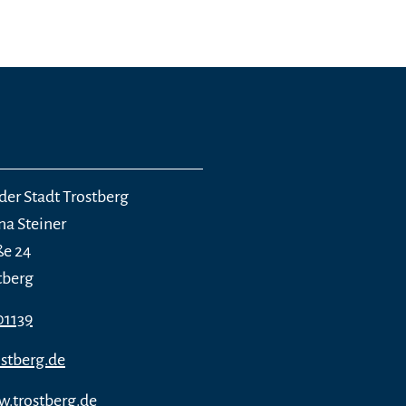
der Stadt Trostberg
na Steiner
ße 24
tberg
01139
stberg.de
w.trostberg.de