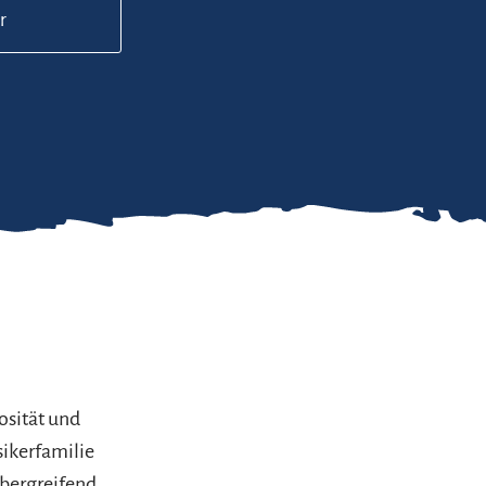
r
osität und
sikerfamilie
übergreifend,