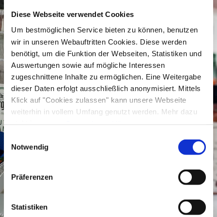
Zwetschgen in Gold
Diese Webseite verwendet Cookies
Birne aus Streuobst in Bronze
Um bestmöglichen Service bieten zu können, benutzen
wir in unseren Webauftritten Cookies. Diese werden
benötigt, um die Funktion der Webseiten, Statistiken und
Auswertungen sowie auf mögliche Interessen
zugeschnittene Inhalte zu ermöglichen. Eine Weitergabe
dieser Daten erfolgt ausschließlich anonymisiert. Mittels
Klick auf "Cookies zulassen" kann unsere Webseite
weiterhin in vollem Umfang genutzt werden. Mehr dazu
steht in unserer
Datenschutzerklärung
.
Alle Daten zu unserem Unternehmen sind im
Impressum
Einwilligungsauswahl
gelistet.
Notwendig
Präferenzen
Statistiken