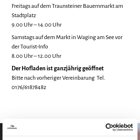
Fruchtaufstrichen ein großes Angebot, dass wir
Freitags auf dem Traunsteiner Bauernmarkt am
auf Bauern und Regionalmärkten und im
Stadtplatz
eigenen kleinen Hofladen bei uns am Hof
9.00 Uhr – 14.00 Uhr
verkaufen.
Samstags auf dem Markt in Waging am See vor
der Tourist-Info
Unsere Besonderheit liegt darin, dass aus
8.00 Uhr – 12.00 Uhr
Streuobst kleine und feine Produkte produziert
werden, welche regional und mit viel Liebe
Der Hofladen ist ganzjährig geöffnet
handgefertigt und hausgemacht werden.
Bitte nach vorheriger Vereinbarung Tel.
0176/61878482
Besonders zu Genießen sind unsere Edelbrände
mit Auszeichnung:
Quitte in Gold
Apfel-Trester in Silber