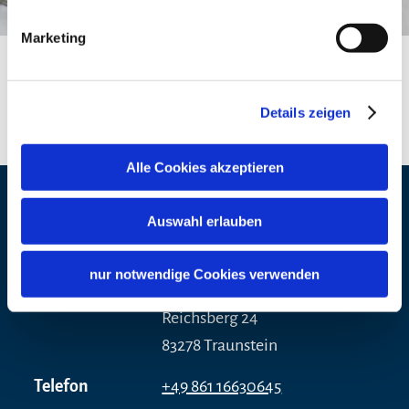
Marketing
Details zeigen
Alle Cookies akzeptieren
Kontaktdaten
Auswahl erlauben
Adresse
Obstpresse & Brennerei
nur notwendige Cookies verwenden
Christian Berger
Reichsberg 24
83278 Traunstein
Telefon
+49 861 16630645