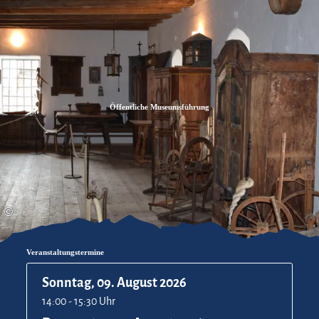
Zum
Zur
Zum
Inhalt
Suche
Footer
Öffentliche Museumsführung
©
Veranstaltungstermine
Sonntag, 09. August 2026
14:00 - 15:30 Uhr