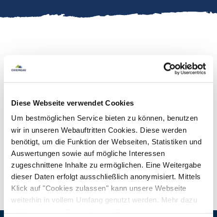
Führung durch alle Räume des Museums mit
einem Gästeführer. Geschichten über das Leben
Diese Webseite verwendet Cookies
und die Leute, die auf der Burg Tittmoning gelebt
Um bestmöglichen Service bieten zu können, benutzen
haben.
wir in unseren Webauftritten Cookies. Diese werden
benötigt, um die Funktion der Webseiten, Statistiken und
Kasse im Gerbereimuseum im Getreidekasten
Auswertungen sowie auf mögliche Interessen
der Burg Tittmoning.
mehr lesen
zugeschnittene Inhalte zu ermöglichen. Eine Weitergabe
dieser Daten erfolgt ausschließlich anonymisiert. Mittels
Klick auf "Cookies zulassen" kann unsere Webseite
weiterhin in vollem Umfang genutzt werden. Mehr dazu
steht in unserer
Datenschutzerklärung
.