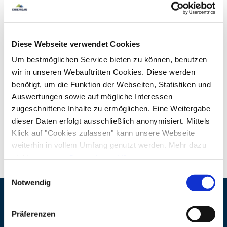
aus dem Funktionieren und zurück in dein echtes
Sein bringt.
mehr lesen
Diese Webseite verwendet Cookies
Du funktionierst im Alltag.
Um bestmöglichen Service bieten zu können, benutzen
Für deine Familie, deine Kinder, deinen Job.
wir in unseren Webauftritten Cookies. Diese werden
benötigt, um die Funktion der Webseiten, Statistiken und
Und irgendwo auf dem Weg bist du selbst leiser
Auswertungen sowie auf mögliche Interessen
Downloads
geworden.
zugeschnittene Inhalte zu ermöglichen. Eine Weitergabe
dieser Daten erfolgt ausschließlich anonymisiert. Mittels
Retreat im Rauchhaus Oktober
(PDF, 1 MB)
Dieses Wochenende ist kein weiteres
Klick auf "Cookies zulassen" kann unsere Webseite
„Programm“.
weiterhin in vollem Umfang genutzt werden. Mehr dazu
steht in unserer
Datenschutzerklärung
.
Es ist ein Raum, in dem du wieder bei dir
Alle Daten zu unserem Unternehmen sind im
Impressum
Einwilligungsauswahl
ankommst.
gelistet.
Notwendig
Ohne Druck.
Veranstaltungsort
Präferenzen