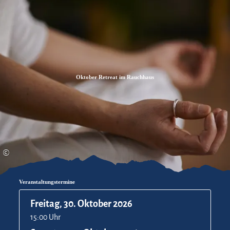
Zum
Zur
Zum
Inhalt
Suche
Footer
Oktober Retreat im Rauchhaus
©
Veranstaltungstermine
Freitag, 30. Oktober 2026
15:00 Uhr