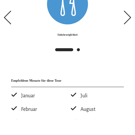
maßstabsgerecht auf dem Innenhof des
Gymnasiums LSH Ising (Landschulheim Schloss
Ising am Chiemsee) platziert. Drei der vier
Gasriesen sind auf dem Gelände vom Hotel Gut
Einkehrmöglichkeit
Ising zu finden: Jupiter, Saturn und Uranus. Der
Planet Neptun - in der Mythologie der Gott der
Gewässer - befindet sich direkt am
Chiemseerundweg.Stationen und QR-Codes:
Jede Station besteht aus einer Granitstele mit
Empfohlene Monate für diese Tour
einer Edelstahlplatte, welche den Planeten im
richtigen Maßstab wiedergibt. Auf einer Metall-
Januar
Juli
Tafel und über die QR-Codes kann man weitere
Februar
August
Infos zu den Planeten und dem Wegverlauf
nachlesen.Weg bedingt barrierefrei: Wer mit
März
September
dem Kinderwagen unterwegs ist, sollte auf