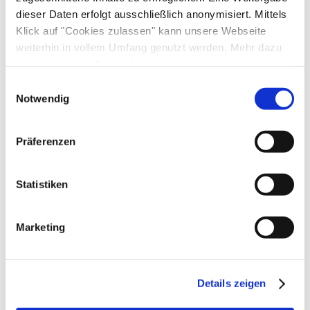
dieser Daten erfolgt ausschließlich anonymisiert. Mittels
Klick auf "Cookies zulassen" kann unsere Webseite
weiterhin in vollem Umfang genutzt werden. Mehr dazu
steht in unserer
Datenschutzerklärung
.
Alle Daten zu unserem Unternehmen sind im
Impressum
Einwilligungsauswahl
gelistet.
Notwendig
Präferenzen
Statistiken
Marketing
Details zeigen