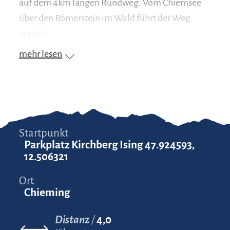
auf dem 4km langen Rundweg. Vom Chiemsee
über den Römerstein im Wald führt der Weg
zurück.
mehr lesen
Startpunkt
Parkplatz Kirchberg Ising 47.924593,
12.506321
Ort
Chieming
Distanz
4,0