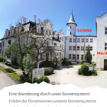
Zum
Zur
Zum
Inhalt
Suche
Footer
Planetenweg in Ising bei Chieming
WANDERTOUR
Eine Wanderung durch unser Sonnensystem!
Erlebe die Dimensionen unseres Sonnensystems