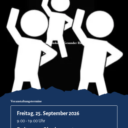
Zum
Zur
Zum
Inhalt
Suche
Footer
Präventionskurs "Gesunder Rücken"
Veranstaltungstermine
Freitag, 25. September 2026
9:00 - 19:00 Uhr