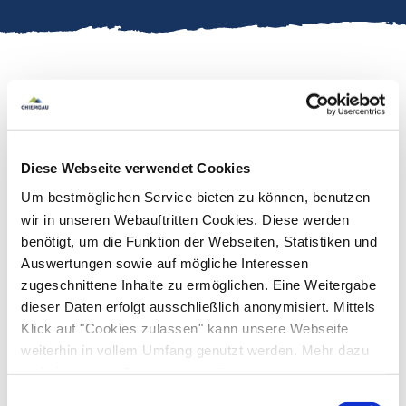
(§20 zertifizierter Krankenkassenkurs). Der
Aufbaukurs für einen starken und
Diese Webseite verwendet Cookies
leistungsfähigen Rücken. In den 8 Einheiten
Um bestmöglichen Service bieten zu können, benutzen
führen wir ein funktionelles Athletiktraining
wir in unseren Webauftritten Cookies. Diese werden
durch um an der Beweglichkeit und Belastbarkeit
benötigt, um die Funktion der Webseiten, Statistiken und
Auswertungen sowie auf mögliche Interessen
deiner Wirbelsäule zu arbeiten und Beschwerden
zugeschnittene Inhalte zu ermöglichen. Eine Weitergabe
vorzubeugen. Kursinhalt: -Warm up, -
mehr lesen
dieser Daten erfolgt ausschließlich anonymisiert. Mittels
Mobilitätstraining, -Core Stability, -Funktionelles
Klick auf "Cookies zulassen" kann unsere Webseite
Verantwortlich für den Inhalt: Urlaubswelt Chiemgau
Krafttraining für den Rücken in Form eines
weiterhin in vollem Umfang genutzt werden. Mehr dazu
steht in unserer
Datenschutzerklärung
.
Zirkeltrainings. Dieser Kurs ist ein
Alle Daten zu unserem Unternehmen sind im
Impressum
Einwilligungsauswahl
Präventionskurs bei den Krankenkassen gelistet