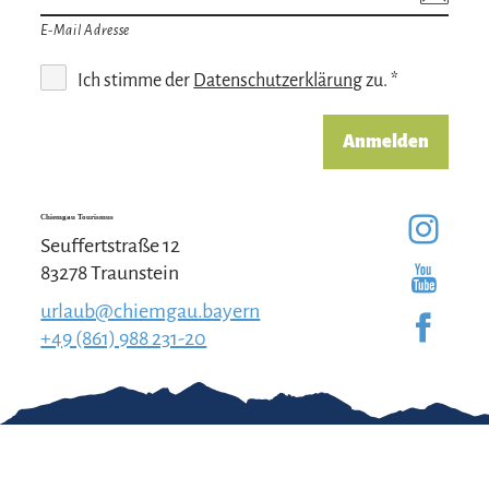
E-Mail Adresse
Ich stimme der
Datenschutzerklärung
zu. *
Anmelden
Chiemgau Tourismus
Seuffertstraße 12
83278 Traunstein
urlaub@chiemgau.bayern
+49 (861) 988 231-20
Gut zu wissen
Kontakt
Impressum
Erklärung zur
Barrierefreiheit