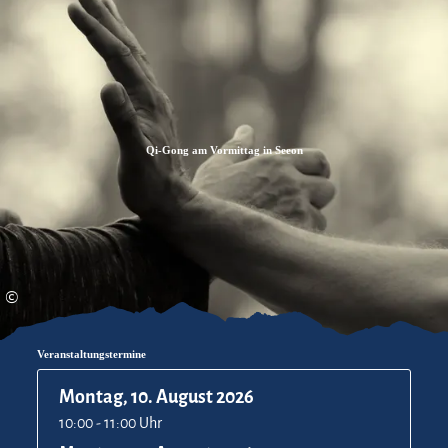
Zum
Zur
Zum
Inhalt
Suche
Footer
Qi-Gong am Vormittag in Seeon
©
Veranstaltungstermine
Montag, 10. August 2026
10:00 - 11:00 Uhr