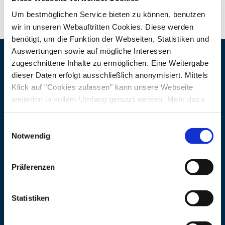
Um bestmöglichen Service bieten zu können, benutzen
wir in unseren Webauftritten Cookies. Diese werden
benötigt, um die Funktion der Webseiten, Statistiken und
Auswertungen sowie auf mögliche Interessen
zugeschnittene Inhalte zu ermöglichen. Eine Weitergabe
Veranstaltungsort
dieser Daten erfolgt ausschließlich anonymisiert. Mittels
Klick auf "Cookies zulassen" kann unsere Webseite
Adresse
Bürgertreff Seeon
weiterhin in vollem Umfang genutzt werden. Mehr dazu
Altenmarkter Str. 20
steht in unserer
Datenschutzerklärung
.
83370 Seeon
Alle Daten zu unserem Unternehmen sind im
Impressum
Einwilligungsauswahl
gelistet.
Notwendig
Veranstalter
Präferenzen
Adresse
Lebensqualität durch Nähe
Seeon - AK Soziales,
Statistiken
Gesundheit und Senioren
83370 Seeon