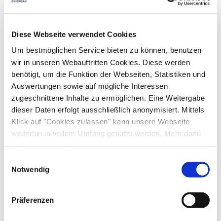
geöffnet
Diese Webseite verwendet Cookies
Heute
Um bestmöglichen Service bieten zu können, benutzen
06. August 2026
wir in unseren Webauftritten Cookies. Diese werden
11:00 - 14:00
geöffnet
17:00 - 21:30
benötigt, um die Funktion der Webseiten, Statistiken und
Auswertungen sowie auf mögliche Interessen
Morgen
zugeschnittene Inhalte zu ermöglichen. Eine Weitergabe
07. August 2026
11:00 - 14:00
dieser Daten erfolgt ausschließlich anonymisiert. Mittels
geöffnet
17:00 - 21:30
Klick auf "Cookies zulassen" kann unsere Webseite
Übermorgen
weiterhin in vollem Umfang genutzt werden. Mehr dazu
08. August 2026
steht in unserer
Datenschutzerklärung
.
11:00 - 14:00
Alle Daten zu unserem Unternehmen sind im
Impressum
Einwilligungsauswahl
geöffnet
17:00 - 21:30
gelistet.
Notwendig
Sonntag
09. August 2026
11:00 - 14:00
Präferenzen
geöffnet
17:00 - 21:30