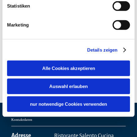
Montag
Statistiken
10. August 2026
geschlossen
Dienstag
Marketing
11. August 2026
11:00 - 14:00
geöffnet
17:00 - 21:30
Mittwoch
Details zeigen
12. August 2026
11:00 - 14:00
geöffnet
17:00 - 21:30
Alle Cookies akzeptieren
Auswahl erlauben
nur notwendige Cookies verwenden
Kontaktdaten
Adresse
Ristorante Salento Cucina