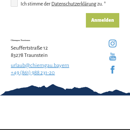
Ich stimme der
Datenschutzerklärung
zu. *
Anmelden
Chiemgau Tourismus
Seuffertstraße 12
83278 Traunstein
urlaub@chiemgau.bayern
+49 (861) 988 231-20
Gut zu wissen
Kontakt
Impressum
Erklärung zur
Barrierefreiheit
Team Chiemgau
Datenschutz
Tourismus
↗