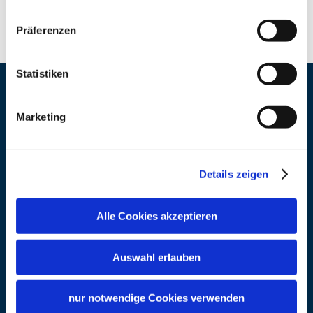
Präferenzen
Statistiken
Kontaktdaten
Marketing
Adresse
Römergarten in BEDAIUM
Jakob-Weyerer-Platz 5
Details zeigen
83358 Seebruck
Telefon
+49 8667 7139
Alle Cookies akzeptieren
Telefon
+49 8667 7139
Auswahl erlauben
nur notwendige Cookies verwenden