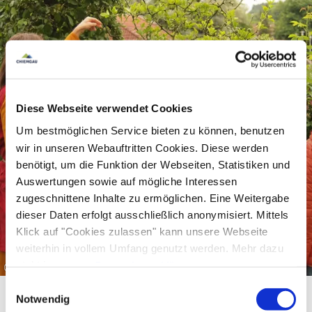
Diese Webseite verwendet Cookies
Um bestmöglichen Service bieten zu können, benutzen
wir in unseren Webauftritten Cookies. Diese werden
benötigt, um die Funktion der Webseiten, Statistiken und
Auswertungen sowie auf mögliche Interessen
zugeschnittene Inhalte zu ermöglichen. Eine Weitergabe
dieser Daten erfolgt ausschließlich anonymisiert. Mittels
Klick auf "Cookies zulassen" kann unsere Webseite
weiterhin in vollem Umfang genutzt werden. Mehr dazu
steht in unserer
Datenschutzerklärung
.
©
Alle Daten zu unserem Unternehmen sind im
Impressum
Einwilligungsauswahl
gelistet.
Notwendig