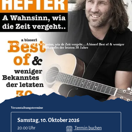
Zum
Zur
Zum
Inhalt
Suche
Footer
ROLAND HEFTER A Wahnsinn, wia de Zeit vergeht… A bisserl Best of & weniger
Bekanntes der letzten 30 Jahre
Veranstaltungstermine
Samstag, 10. Oktober 2026
20:00 Uhr
Termin buchen