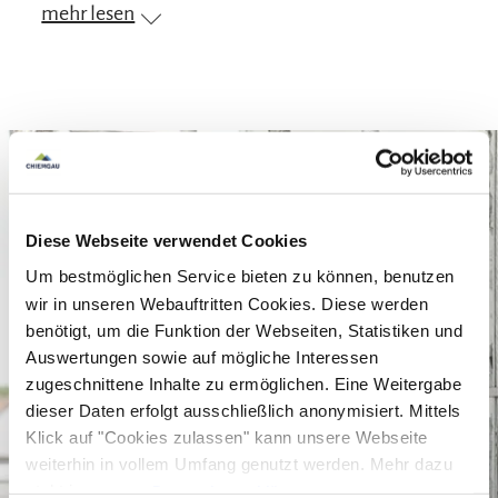
mehr lesen
Liedermachers geflossen sind? Einige
bekommen nun einen Platz und die Bühne, die
sie verdient haben, eingebettet zwischen
Hefterischen Hits und Nummern, die das
Publikum aus vollster Inbrunst mitsingt - ob
man`s kann oder nicht. Neu oder etwas älter - das
tut auch nichts zur Sache, denn: Eines haben die
Diese Webseite verwendet Cookies
Lieder auf jeden Fall gemeinsam - sie sind alle
Um bestmöglichen Service bieten zu können, benutzen
zeitlos. Schließlich ändern sich Humor, Wünsche
wir in unseren Webauftritten Cookies. Diese werden
und Sehnsüchte der Menschen auch im Wandel
benötigt, um die Funktion der Webseiten, Statistiken und
der Zeit - im Gegensatz zur Anzahl der
Auswertungen sowie auf mögliche Interessen
zugeschnittene Inhalte zu ermöglichen. Eine Weitergabe
Geburtstagskerzen nicht so schnell.
dieser Daten erfolgt ausschließlich anonymisiert. Mittels
Klick auf "Cookies zulassen" kann unsere Webseite
Und a bisserl Best of geht sowieso immer.
weiterhin in vollem Umfang genutzt werden. Mehr dazu
Neben dem Frühbucherpreis in den Kategorien 1
steht in unserer
Datenschutzerklärung
.