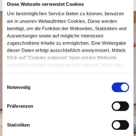
Mobilisations- und Dehnübungen fördern die
Diese Webseite verwendet Cookies
Flexibilität und sorgen für ein besseres
Um bestmöglichen Service bieten zu können, benutzen
Körpergefühl. Die Einheiten sind
wir in unseren Webauftritten Cookies. Diese werden
abwechslungsreich gestaltet und für
benötigt, um die Funktion der Webseiten, Statistiken und
Auswertungen sowie auf mögliche Interessen
verschiedene Fitnesslevel geeignet. Zum
zugeschnittene Inhalte zu ermöglichen. Eine Weitergabe
Abschluss jeder Stunde führt eine geführte
dieser Daten erfolgt ausschließlich anonymisiert. Mittels
Entspannungseinheit zu mehr innerer Ruhe und
Klick auf "Cookies zulassen" kann unsere Webseite
Gelassenheit. So verlässt du den Kurs gestärkt,
weiterhin in vollem Umfang genutzt werden. Mehr dazu
steht in unserer
Datenschutzerklärung
.
gelockert und mental ausgeglichen.
Alle Daten zu unserem Unternehmen sind im
Impressum
Einwilligungsauswahl
gelistet.
Notwendig
Präferenzen
Statistiken