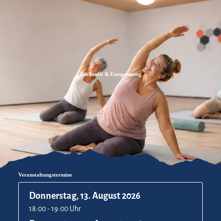
Zum
Zur
Zum
Inhalt
Suche
Footer
Rückenfit & Entspannung
Veranstaltungstermine
Donnerstag, 13. August 2026
18:00 - 19:00 Uhr