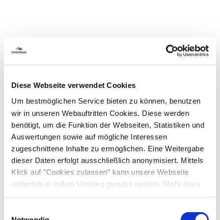
Diese Webseite verwendet Cookies
Um bestmöglichen Service bieten zu können, benutzen
wir in unseren Webauftritten Cookies. Diese werden
benötigt, um die Funktion der Webseiten, Statistiken und
Auswertungen sowie auf mögliche Interessen
zugeschnittene Inhalte zu ermöglichen. Eine Weitergabe
dieser Daten erfolgt ausschließlich anonymisiert. Mittels
Klick auf "Cookies zulassen" kann unsere Webseite
weiterhin in vollem Umfang genutzt werden. Mehr dazu
steht in unserer
Datenschutzerklärung
.
Alle Daten zu unserem Unternehmen sind im
Impressum
Einwilligungsauswahl
gelistet.
Notwendig