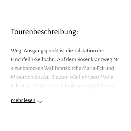
Tourenbeschreibung:
Weg: Ausgangspunkt ist die Talstation der
Hochfelln-Seilbahn. Auf dem Rosenkranzweg Nr.
4 zur barocken Wallfahrtskirche Maria-Eck und
Minoritenkloster. Bis zum Wallfahrtsort Maria
Eck ist ca. 1 Std. Gehzeit. Einkehrmöglichkeit in
der Klostergaststätte. Weiter über Scharam
mehr lesen
(Anschluss zum Wegenetz Siegsdorf) zurück
nach Bergen. Höhenunterschied ca. 300m