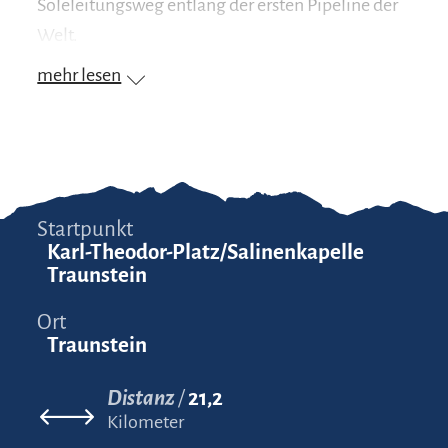
Soleleitungsweg entlang der ersten Pipeline der
Welt.
mehr lesen
Startpunkt
Karl-Theodor-Platz/Salinenkapelle
Traunstein
Ort
Traunstein
Distanz
21,2
Kilometer