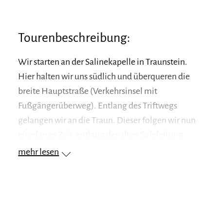
Tourenbeschreibung:
Wir starten an der Salinekapelle in Traunstein.
Hier halten wir uns südlich und überqueren die
breite Hauptstraße (Verkehrsinsel mit
Fußgängerüberweg). Entlang des Triftwegs
gelangen wir an die Traun. Dieser folgen wir nun
eine lange Zeit, entlang der alten Soleleitung.
Nachdem Seiboldsdorfer Wehr wandern wir
mehr lesen
zwischen Bahngleis und Fluss mit einem
wunderbaren Blick auf die Chiemgauer Alpen. So
erreichen wir nach einer guten Stunde das
Siegsdorfer Schwimmbad. Hier überqueren wir