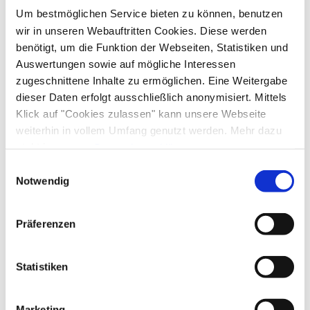
Um bestmöglichen Service bieten zu können, benutzen
wir in unseren Webauftritten Cookies. Diese werden
benötigt, um die Funktion der Webseiten, Statistiken und
Auswertungen sowie auf mögliche Interessen
zugeschnittene Inhalte zu ermöglichen. Eine Weitergabe
dieser Daten erfolgt ausschließlich anonymisiert. Mittels
Klick auf "Cookies zulassen" kann unsere Webseite
weiterhin in vollem Umfang genutzt werden. Mehr dazu
steht in unserer
Datenschutzerklärung
.
Alle Daten zu unserem Unternehmen sind im
Impressum
Einwilligungsauswahl
gelistet.
Notwendig
Präferenzen
Statistiken
Marketing