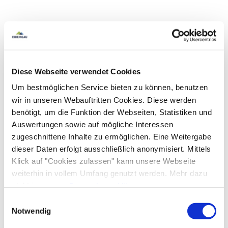
Diese Webseite verwendet Cookies
Um bestmöglichen Service bieten zu können, benutzen
wir in unseren Webauftritten Cookies. Diese werden
benötigt, um die Funktion der Webseiten, Statistiken und
Auswertungen sowie auf mögliche Interessen
zugeschnittene Inhalte zu ermöglichen. Eine Weitergabe
dieser Daten erfolgt ausschließlich anonymisiert. Mittels
Klick auf "Cookies zulassen" kann unsere Webseite
weiterhin in vollem Umfang genutzt werden. Mehr dazu
steht in unserer
Datenschutzerklärung
.
Alle Daten zu unserem Unternehmen sind im
Impressum
Einwilligungsauswahl
gelistet.
Notwendig