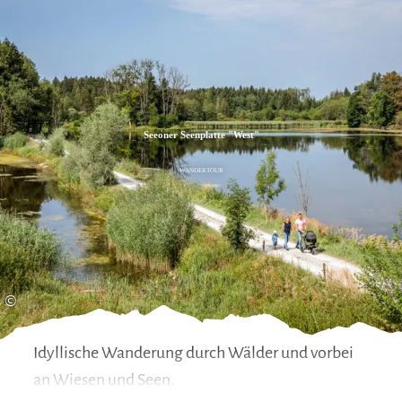
Zum
Zur
Zum
Inhalt
Suche
Footer
Seeoner Seenplatte "West"
WANDERTOUR
©
Idyllische Wanderung durch Wälder und vorbei
an Wiesen und Seen.