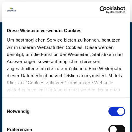
Diese Webseite verwendet Cookies
Kontaktdaten
Um bestmöglichen Service bieten zu können, benutzen
wir in unseren Webauftritten Cookies. Diese werden
Adresse
Service Lake O'Mio
benötigt, um die Funktion der Webseiten, Statistiken und
Auswertungen sowie auf mögliche Interessen
Julius-Exter-Promenade 15
zugeschnittene Inhalte zu ermöglichen. Eine Weitergabe
83236 Übersee
dieser Daten erfolgt ausschließlich anonymisiert. Mittels
Klick auf "Cookies zulassen" kann unsere Webseite
weiterhin in vollem Umfang genutzt werden. Mehr dazu
steht in unserer
Datenschutzerklärung
.
Alle Daten zu unserem Unternehmen sind im
Impressum
Einwilligungsauswahl
gelistet.
Notwendig
Präferenzen