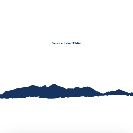
Zum
Zur
Zum
Inhalt
Suche
Footer
Service Lake O'Mio