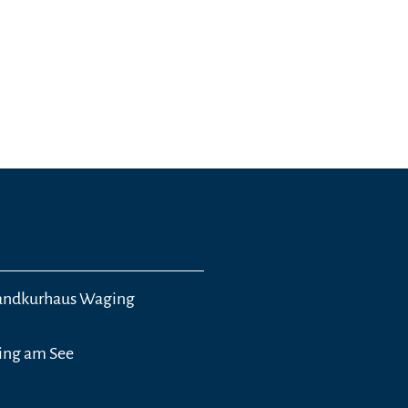
randkurhaus Waging
ing am See