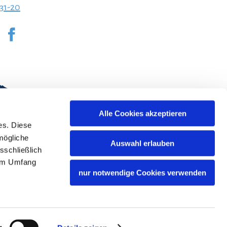
231-20
Alle Cookies akzeptieren
es. Diese
mögliche
Auswahl erlauben
sschließlich
lem Umfang
nur notwendige Cookies verwenden
Bayern Tourismus