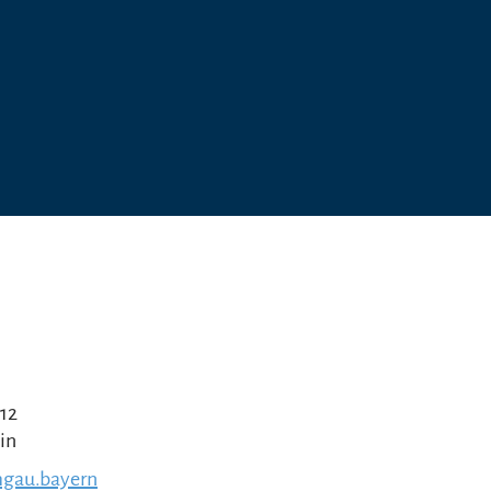
 12
in
gau.bayern