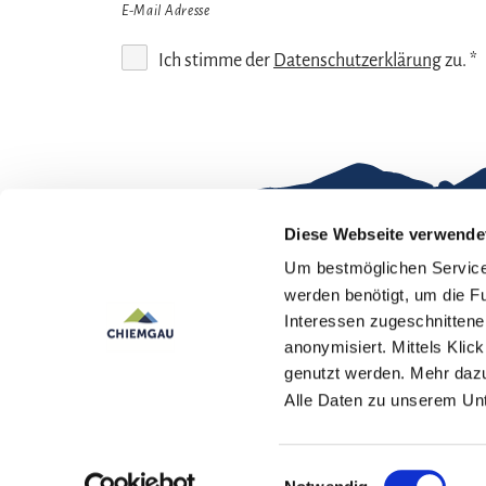
E-Mail Adresse
Ich stimme der
Datenschutzerklärung
zu. *
Diese Webseite verwende
Um bestmöglichen Service 
Gut zu wissen
werden benötigt, um die F
Interessen zugeschnittene 
Kontakt
Im
anonymisiert. Mittels Kli
genutzt werden. Mehr dazu
Team Chiemgau
Dat
Alle Daten zu unserem U
Tourismus
↗
Einwilligungsauswahl
Deutsch
English