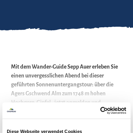
Mit dem Wander-Guide Sepp Auer erleben Sie
einen unvergesslichen Abend bei dieser
geführten Sonnenuntergangstour: über die
Agers Gschwend Alm zum 1748 m hohen
Hochgern-Gipfel - jetzt anmelden und
gemeinsam Bergmomente erleben. Die
mehr lesen
Wanderung könnte am Tourentag verschoben
werden, wenn es wegen schlechtem Wetter
Verantwortlich für den Inhalt: Achental Tourismus gKU
Diese Webseite verwendet Cookies