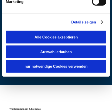
Marketing
Treffpunkt: wird bei Anmeldung
bekanntgegeben
Details zeigen
Ausrüstung: s. Ausrüstungsliste (wird bei
Anmeldung zugesandt) plus Stirnlampe oder
Alle Cookies akzeptieren
andere Lichtquelle
Auswahl erlauben
nur notwendige Cookies verwenden
Preisinformation
10,00 € bis 15,00 €
Willkommen im Chiemgau