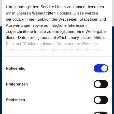
keinen Sonnenuntergang gibt: Ersatztermin
Um bestmöglichen Service bieten zu können, benutzen
18.08.2026.
wir in unseren Webauftritten Cookies. Diese werden
benötigt, um die Funktion der Webseiten, Statistiken und
Schwierigkeit: reine Gehzeit 6 h, mittel, 1200 hm,
Auswertungen sowie auf mögliche Interessen
14,3 km, Trittsicherheit, gute Kondition
zugeschnittene Inhalte zu ermöglichen. Eine Weitergabe
dieser Daten erfolgt ausschließlich anonymisiert. Mittels
Veranstaltungsort
Teilnehmerzahl: 2 - 12 Personen
Klick auf "Cookies zulassen" kann unsere Webseite
weiterhin in vollem Umfang genutzt werden. Mehr dazu
Adresse
Achental Halle Altes Bad
Kostenpflichtig
steht in unserer
Datenschutzerklärung
.
Hauptstraße 71
Alle Daten zu unserem Unternehmen sind im
Impressum
Einwilligungsauswahl
Wanderführer: Sepp Auer
gelistet.
Notwendig
83246 Unterwössen
Anmeldung: bis 1 Tag vor der Wanderung, 16
Veranstalter
Präferenzen
Uhr: nur online beim Achental Tourismus.
Adresse
Tourist-Info Altes Bad
Weitere Infos auf insta
Hauptstraße 71
Statistiken
www.instagram.com/seppbergeerleben
↗
,
83246 Unterwössen
Geführte Touren