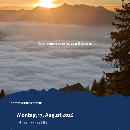
Zum
Zur
Zum
Inhalt
Suche
Footer
Sonnenuntergangstour zum Hochgern
Veranstaltungstermine
Montag, 17. August 2026
16:00 - 22:00 Uhr