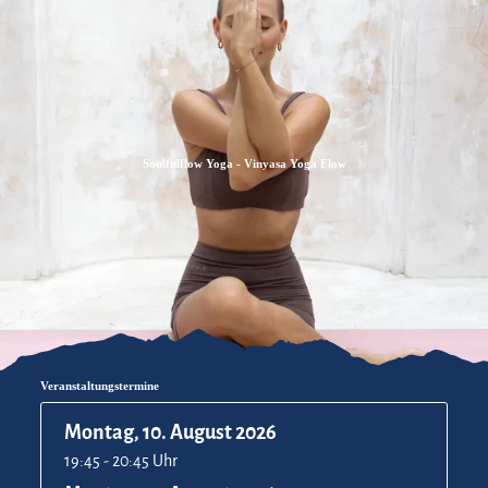
Zum
Zur
Zum
Inhalt
Suche
Footer
Soulfulflow Yoga - Vinyasa Yoga Flow
Veranstaltungstermine
Montag, 10. August 2026
19:45 - 20:45 Uhr