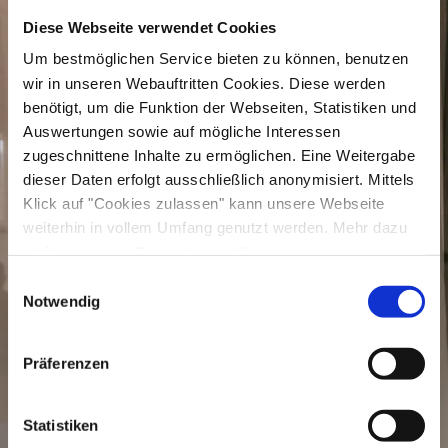
dynamischen Yogastil verschmelzen Atmung
Diese Webseite verwendet Cookies
und Bewegung zu einem fließenden Flow – für
Um bestmöglichen Service bieten zu können, benutzen
mehr Energie, Flexibilität und innere Balance.
wir in unseren Webauftritten Cookies. Diese werden
benötigt, um die Funktion der Webseiten, Statistiken und
Was erwartet dich:
Auswertungen sowie auf mögliche Interessen
zugeschnittene Inhalte zu ermöglichen. Eine Weitergabe
Atemübungen (Pranayama) zur
dieser Daten erfolgt ausschließlich anonymisiert. Mittels
Zentrierung und Einstimmung
Klick auf "Cookies zulassen" kann unsere Webseite
Sonnengrüße, die dich sanft aktivieren und
weiterhin in vollem Umfang genutzt werden. Mehr dazu
aufwärmen
steht in unserer
Datenschutzerklärung
.
Alle Daten zu unserem Unternehmen sind im
Impressum
Kraftvolle und kreative Asana-Flows für
Einwilligungsauswahl
gelistet.
Notwendig
mehr Stärke & Beweglichkeit
Hier gehts zur
Präferenzen
Anmeldung:
https://www.soulfulflow.fitness/kur
sbuchung
↗
Statistiken