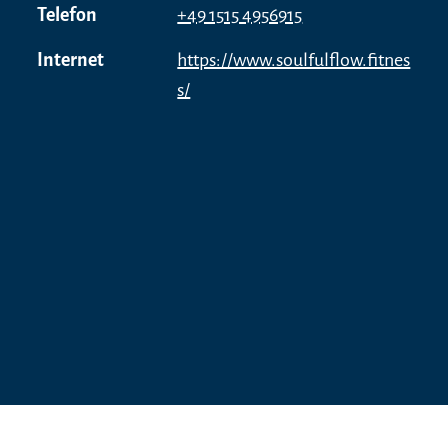
92,00 € 5 Power Pilates Classes
Telefon
+49 1515 4956915
160,00 € 10 Yoga & Pilates (Mat) Classes
Internet
https://www.soulfulflow.fitnes
s/