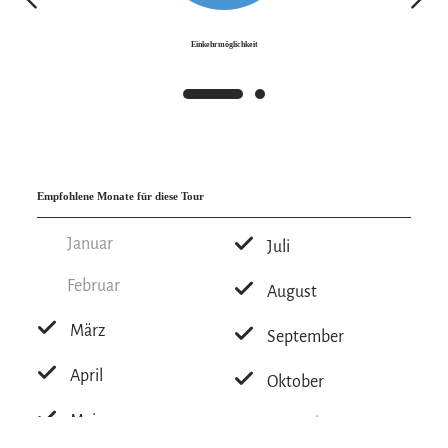
Auf dem Rückweg in die Altedorfstraße liegt die
Einkehrmöglichkeit
erste Eispause bei der „Eisdiele Dotta“. Weiter
geht es Richtung Marquartstein, am Wössner
Bach entlang zur zweiten Eispause im „Café
Marquart“. Danach überquert man die
Hauptstraße – in der Pettendorfer Straße wartet
Empfohlene Monate für diese Tour
der nächste Spielplatz.
Januar
Juli
Zum letzten Spielplatz in Staudach-Egerndach
Februar
fährt man über Alte Marquartstein und den
August
Achendamm (Planetenweg) – dort kann man
März
September
sich an der Kneippanlage erfrischen. Über die
April
Weidacher Straße erreicht man den Spielplatz
Oktober
bei der Schule und den Gasthof „Zum Ott“ für
Mai
November
eine Pause.