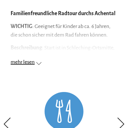
Familienfreundliche Radtour durchs Achental
WICHTIG
: Geeignet für Kinder ab ca. 6 Jahren,
die schon sicher mit dem Rad fahren können.
Beschreibung
: Start ist in Schleching-Ortsmitte,
von dort geht es Richtung Sportanlage zum
mehr lesen
ersten Spielplatz. Weiter dem Achendamm
folgend, passiert man den Badeplatz in
Baumgarten – ideal für eine Abkühlung an
heißen Tagen. Der Weg führt am Buchberg
entlang bis zur Brücke nach Unterwössen. Dort
rechts in die Wetterkreuzstraße, dann links in die
Straße Am Schmiedbachl zum zweiten
Spielplatz.