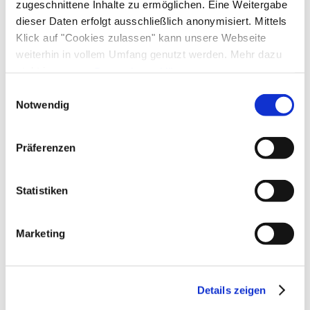
zugeschnittene Inhalte zu ermöglichen. Eine Weitergabe
dieser Daten erfolgt ausschließlich anonymisiert. Mittels
Klick auf "Cookies zulassen" kann unsere Webseite
weiterhin in vollem Umfang genutzt werden. Mehr dazu
steht in unserer
Datenschutzerklärung
.
Alle Daten zu unserem Unternehmen sind im
Impressum
Einwilligungsauswahl
gelistet.
Notwendig
Präferenzen
Statistiken
Marketing
Details zeigen