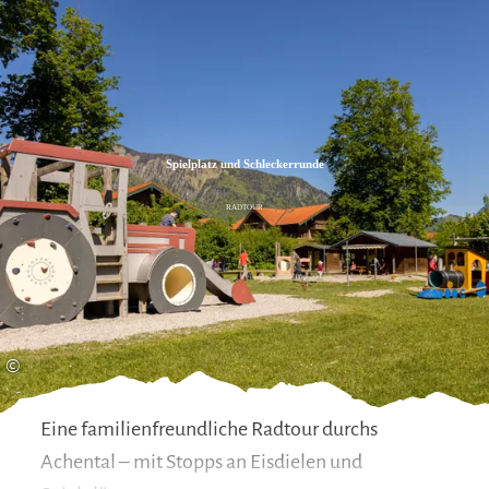
Zum
Zur
Zum
Inhalt
Suche
Footer
Spielplatz und Schleckerrunde
RADTOUR
©
Eine familienfreundliche Radtour durchs
Achental – mit Stopps an Eisdielen und