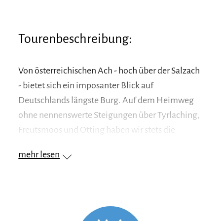
Tourenbeschreibung:
Von österreichischen Ach - hoch über der Salzach
- bietet sich ein imposanter Blick auf
Deutschlands längste Burg. Auf dem Heimweg
ohne nennenswerte Steigungen über Tyrlaching,
Freutsmoos und Otting haben wir stets die
Alpenkette vor Augen.
mehr lesen
Wegbeschreibung:
Tourist Info - in die Strandbadallee - kreung nach
der Kapelle links - Fisching - Seeteufel -
Radwegunterführung rechts - Abzweig rechts