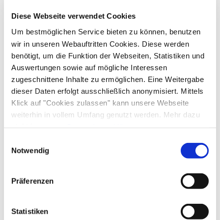
Diese Webseite verwendet Cookies
Um bestmöglichen Service bieten zu können, benutzen
wir in unseren Webauftritten Cookies. Diese werden
benötigt, um die Funktion der Webseiten, Statistiken und
Auswertungen sowie auf mögliche Interessen
zugeschnittene Inhalte zu ermöglichen. Eine Weitergabe
dieser Daten erfolgt ausschließlich anonymisiert. Mittels
Klick auf "Cookies zulassen" kann unsere Webseite
weiterhin in vollem Umfang genutzt werden. Mehr dazu
steht in unserer
Datenschutzerklärung
.
Alle Daten zu unserem Unternehmen sind im
Impressum
Einwilligungsauswahl
gelistet.
Notwendig
Präferenzen
Statistiken