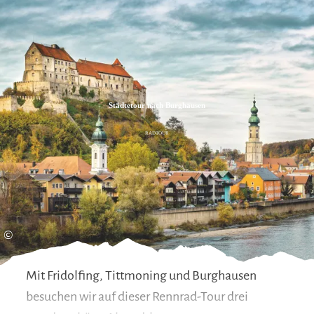
Zum
Zur
Zum
Inhalt
Suche
Footer
Städtetour nach Burghausen
RADTOUR
©
Mit Fridolfing, Tittmoning und Burghausen
besuchen wir auf dieser Rennrad-Tour drei