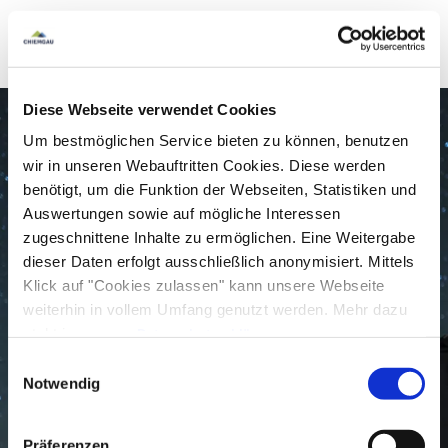
Milchstraße und wo sind wir? Und all die Sterne:
wie weit sieht man mit bloßem Auge und wie
groß und wie weit weg ist das alles? Wo findet
man sein Sternzeichen, wo die wichtigsten
Diese Webseite verwendet Cookies
Sternbilder?
Um bestmöglichen Service bieten zu können, benutzen
Kosten:
Erwachsene 20 Euro - zugehörige Kinder
wir in unseren Webauftritten Cookies. Diese werden
benötigt, um die Funktion der Webseiten, Statistiken und
bis 18 Jahre: 10 Euro (bezahlen in bar vor Ort)
Auswertungen sowie auf mögliche Interessen
zugeschnittene Inhalte zu ermöglichen. Eine Weitergabe
Von jedem pro Person Eintritt wird 1,- € für die
dieser Daten erfolgt ausschließlich anonymisiert. Mittels
gemeinnützige Organisation
Paten der Nacht,
Klick auf "Cookies zulassen" kann unsere Webseite
die sich gegen die zunehmende
weiterhin in vollem Umfang genutzt werden. Mehr dazu
Lichtverschmutzung und damit für den Erhalt der
steht in unserer
Datenschutzerklärung
.
Alle Daten zu unserem Unternehmen sind im
Impressum
Nacht und des Sternenhimmels einsetzt,
Einwilligungsauswahl
gelistet.
Notwendig
gespendet.
Dauer:
ca. 2 h, geeignet für
Kinder ab ca. 9
Präferenzen