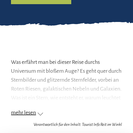
Was erfährt man bei dieser Reise durchs
Universum mit bloßem Auge? Es geht quer durch
Sternbilder und glitzernde Sternfelder, vorbei an
Roten Riesen, galaktischen Nebeln und Galaxien.
Was ist ein Stern, wie entsteht er, warum leuchtet
er, warum und wie stirbt er? Oder ist das, was man
mehr lesen
da sieht, ein Planet? Was sind Galaxien und wie
viele kann man sehen? Was und wo ist die
Verantwortlich für den Inhalt: Tourist Info Reit im Winkl