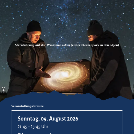
Zum
Zur
Zum
Inhalt
Suche
Footer
Sternführung auf der Winklmoos-Alm (erster Sternenpark in den Alpen)
©
Veranstaltungstermine
Sonntag, 09. August 2026
21:45 - 23:45 Uhr