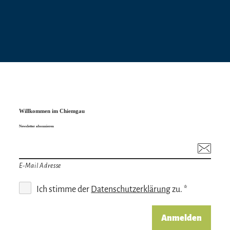
erklärt!
„Gemeinsam bringen wir die Sterne näher!“
Werde Teil unseres Teams und gestalte
spannende Sternführungen! Anmelden und
helfen:
https://www.reitimwinkl.de/helfen-bei-
events
↗
.
Willkommen im Chiemgau
Newsletter abonnieren
E-Mail Adresse
Ich stimme der
Datenschutzerklärung
zu. *
Anmelden