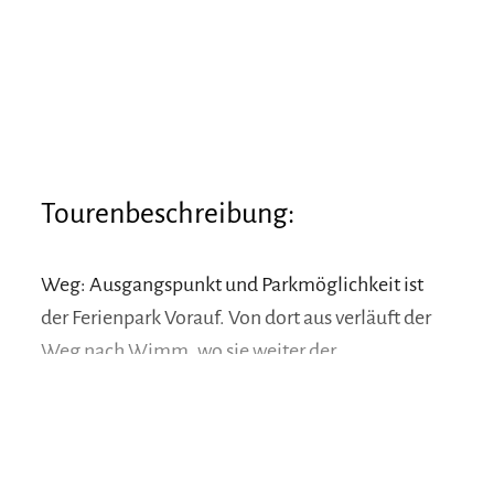
Tourenbeschreibung:
Weg: Ausgangspunkt und Parkmöglichkeit ist
der Ferienpark Vorauf. Von dort aus verläuft der
Weg nach Wimm, wo sie weiter der
Beschilderung nach Unterberg-Feilenreit folgen.
Der gut ausgeschilderte Weg Nr. 60 führt bis zur
Stoißer-Alm.
mehr lesen