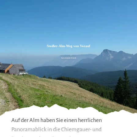
Zum
Zur
Zum
Inhalt
Suche
Footer
Stoißer-Alm-Weg von Vorauf
WANDERTOUR
©
Auf der Alm haben Sie einen herrlichen
Panoramablick in die Chiemgauer- und