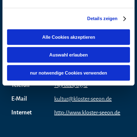
83370 Seeon
Telefon
+49 8624 897422
Details zeigen
Veranstalter
Alle Cookies akzeptieren
Adresse
Kultur- und Bildungszentrum
Preisinformation
Kloster Seeon
Auswahl erlauben
kostenlos
Klosterweg 1
83370 Seeon
Der Eintritt ist frei!
nur notwendige Cookies verwenden
Telefon
+49 8624 8970
Die Teilnahme am Rahmeprogramm ist
kostenlos.
E-Mail
kultur@kloster-seeon.de
Bei schlechtem Wetter finden die
Internet
http://www.kloster-seeon.de
Veranstaltungen im Innenbereich statt.