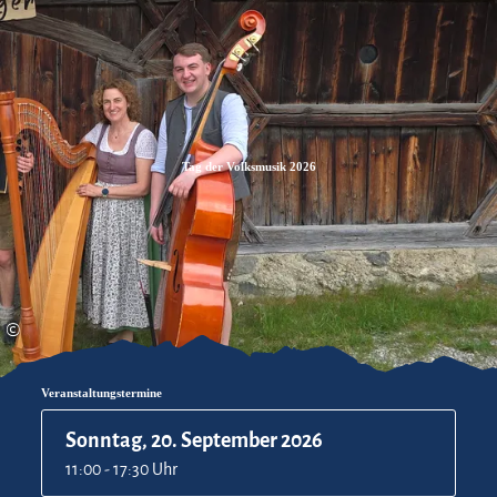
Zum
Zur
Zum
Inhalt
Suche
Footer
Tag der Volksmusik 2026
©
Veranstaltungstermine
Sonntag, 20. September 2026
11:00 - 17:30 Uhr