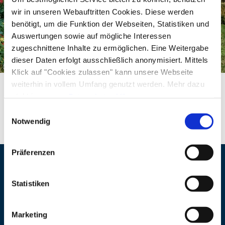
ma moi – Boarische Liadl für kloane Leut“
wir in unseren Webauftritten Cookies. Diese werden
14 Uhr: Herbstliedersingen „Boarische
benötigt, um die Funktion der Webseiten, Statistiken und
Singstund“
Auswertungen sowie auf mögliche Interessen
15 Uhr: Vorstellung der neuen Publikation
zugeschnittene Inhalte zu ermöglichen. Eine Weitergabe
dieser Daten erfolgt ausschließlich anonymisiert. Mittels
„Die Roaner Sängerinnen“ mit den
©
Klick auf "Cookies zulassen" kann unsere Webseite
Sunnaukirchner Sängerinnen
weiterhin in vollem Umfang genutzt werden. Mehr dazu
16 Uhr: Boarisch g’jodelt für alle – Einfache
steht in unserer
Datenschutzerklärung
.
Jodler zum Lernen und Mitsingen
Alle Daten zu unserem Unternehmen sind im
Impressum
Einwilligungsauswahl
gelistet.
Notwendig
17 Uhr: Andacht mit geistlichen
Volksliedern in der Kirche St. Lambert
Präferenzen
Bei schlechtem Wetter finden die Veranstaltungen
Veranstaltungsort
im Innenbereich statt.
Statistiken
Eintritt zu allen Veranstaltungen frei!
Adresse
Kloster Seeon
Klosterweg 1
Marketing