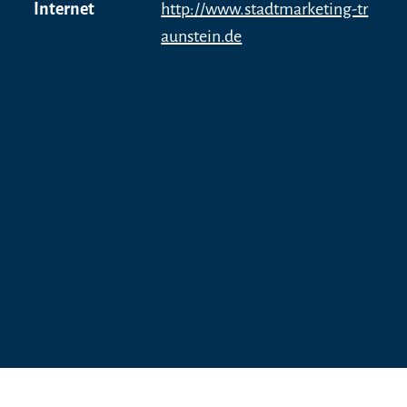
Internet
http://www.stadtmarketing-tr
von Scheitern und Erfolg, von Trauer und Glück.
aunstein.de
Es ist die Lebensgeschichte der «Huberbuam»
und eine Hymne auf die Freiheit - intensiv,
leidenschaftlich und motivierend, aber auch
nachdenklich, tragisch, hinterfragend um am
Ende eine Antwort zu finden, warum wir tun, was
wir tun.
„Thomas ist nicht nur ein Weltklasse Alpinist und
Kletterer, sondern auch ein begnadeter
Entertainer. Seine Shows sind inspirierend,
unterhaltsam und mit viel Humor gewürzt.
Thomas steht gerne auf der Bühne, ich würde ihn
gar als „Rampensau“ bezeichnen. Die perfekte
Mischung für einen unvergesslichen Abend!“