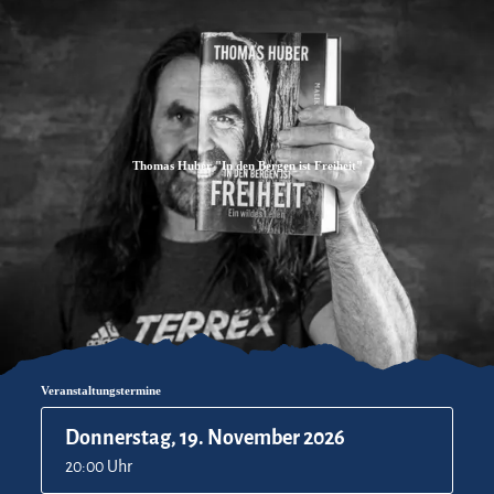
Zum
Zur
Zum
Inhalt
Suche
Footer
Thomas Huber "In den Bergen ist Freiheit"
Veranstaltungstermine
Donnerstag, 19. November 2026
20:00 Uhr