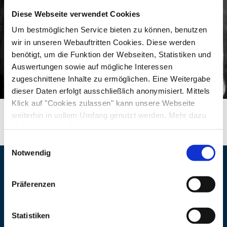
leidenschaftlich und motivierend, aber auch
Diese Webseite verwendet Cookies
nachdenklich, tragisch, hinterfragend um am
Um bestmöglichen Service bieten zu können, benutzen
Ende eine Antwort zu finden, warum wir tun, was
wir in unseren Webauftritten Cookies. Diese werden
benötigt, um die Funktion der Webseiten, Statistiken und
wir tun.
Auswertungen sowie auf mögliche Interessen
zugeschnittene Inhalte zu ermöglichen. Eine Weitergabe
„Thomas ist nicht nur ein Weltklasse Alpinist und
dieser Daten erfolgt ausschließlich anonymisiert. Mittels
Kletterer, sondern auch ein begnadeter
Klick auf "Cookies zulassen" kann unsere Webseite
Entertainer. Seine Shows sind inspirierend,
weiterhin in vollem Umfang genutzt werden. Mehr dazu
unterhaltsam und mit viel Humor gewürzt.
steht in unserer
Datenschutzerklärung
.
Alle Daten zu unserem Unternehmen sind im
Impressum
Thomas steht gerne auf der Bühne, ich würde ihn
Einwilligungsauswahl
gelistet.
Notwendig
gar als „Rampensau“ bezeichnen. Die perfekte
Mischung für einen unvergesslichen Abend!“
Veranstaltungsort
Präferenzen
('Explora Event AG)„Geist, Fokus, Wille, meine
Adresse
Kulturforum Klosterkirche
Hände, meine Beine, die mich tragen. Sie
Traunstein
Statistiken
erzählen die Geschichte meines wilden Lebens,