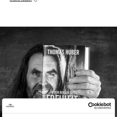
Thomas zeigt einen unterhaltsamen,
eindrucksvoll bebilderten Vortrag und erzählt auf
seine authentische Art Geschichten von seinem
«Dahoam», vom wilden rebellischen Leben als
junger Kletterer im Yosemite Valley, den
Expeditionen im Karakorum, der Arktis,
Antarktis, Patagonien und wie er sich heute, mit
58 Jahren immer noch motiviert, trainiert und
Neuland entdeckt. Er erzählt über den Mut des
ersten Schrittes, wie das Unmögliche zum
Möglichen werden kann, von Aufstieg und Fall,
von Scheitern und Erfolg, von Trauer und Glück.
Es ist die Lebensgeschichte der «Huberbuam»
und eine Hymne auf die Freiheit - intensiv,