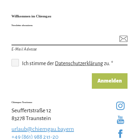
('Explora Event AG)
Willkommen im Chiemgau
Newsletter abonnieren
Preisinformation
kostenlos
E-Mail Adresse
VVK: 30,50 €
Ich stimme der
Datenschutzerklärung
zu. *
AK: 33,00 €
Anmelden
Chiemgau Tourismus
Seuffertstraße 12
83278 Traunstein
urlaub@chiemgau.bayern
+49 (861) 988 231-20