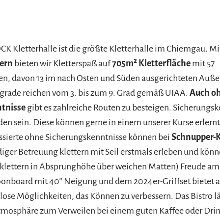
 Kletterhalle ist die größte Kletterhalle im Chiemgau. Mi
tern
bieten wir Kletterspaß auf
705m² Kletterfläche
mit 57
en, davon 13 im nach Osten und Süden ausgerichteten Auße
grade reichen vom 3. bis zum 9. Grad gemäß UIAA.
Auch o
ntnisse
gibt es zahlreiche Routen zu besteigen. Sicherungs
den sein. Diese können gerne in einem unserer Kurse erlernt
ssierte ohne Sicherungskenntnisse können bei
Schnupper-K
iger Betreuung klettern mit Seil erstmals erleben und kön
klettern in Absprunghöhe über weichen Matten) Freude am 
onboard mit 40° Neigung und dem 2024er-Griffset bietet 
llose Möglichkeiten, das Können zu verbessern. Das Bistro l
tmosphäre zum Verweilen bei einem guten Kaffee oder Drin