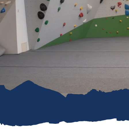
refreiheit im
mgau
gau G'schichten