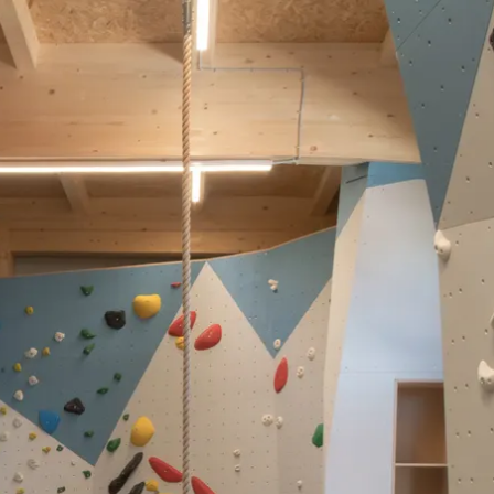
kunft
B2B Portal