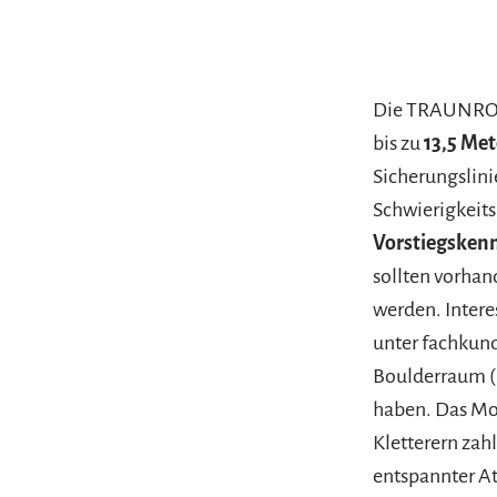
Die TRAUNROCK
bis zu
13,5 Me
Sicherungslini
Schwierigkeits
Vorstiegsken
sollten vorhan
werden. Intere
unter fachkund
Boulderraum (
haben. Das Mo
Kletterern zah
entspannter A