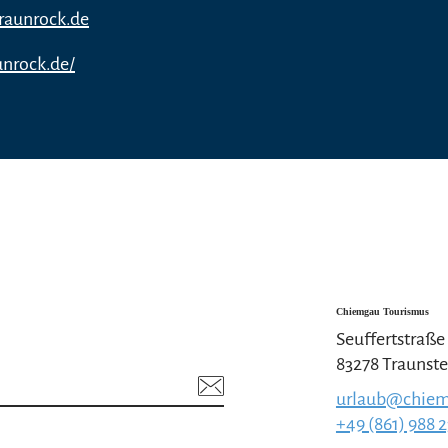
raunrock.de
unrock.de/
Chiemgau Tourismus
Seuffertstraße
83278 Traunste
urlaub@chiem
+49 (861) 988 