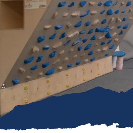
Gleitschirmfliegen &
Barrie
Luftsport
Chie
Interaktive Vollbildkarte
Chiem
©