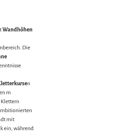
t
Wandhöhen
nbereich. Die
hne
kenntnisse
letterkurse
n
nen m
Klettern
ambitionierten
ädt mit
k ein, während