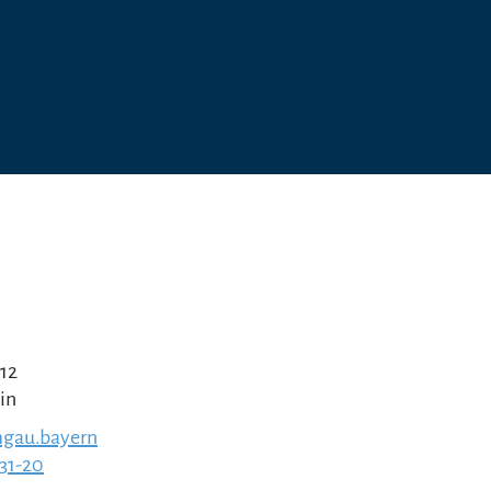
 12
in
gau.bayern
231-20