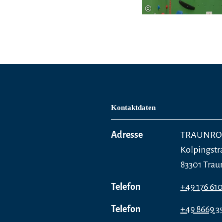
©
Kontaktdaten
Adresse
TRAUNROCK
Kolpingstr
83301 Trau
Telefon
+49 176 61
Telefon
+49 8669 3