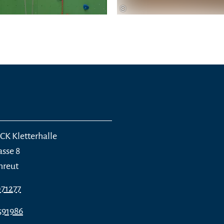
©
 Kletterhalle
asse 8
nreut
071277
591986