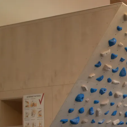
Aktivitäten im Chiemgau
Leben & 
Wandern & Gipfelglück
Veran
Radfahren &
Sehen
Mountainbiken
& Aus
Chiemsee & Wassererlebn
Tradit
Aktivitäten für die Familie
Projek
Winter
Orte 
Golfen
Karri