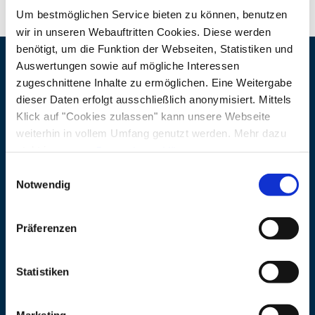
Rezepte. )
Um bestmöglichen Service bieten zu können, benutzen
wir in unseren Webauftritten Cookies. Diese werden
Bitte bringen Sie Hausschuhe mit !
benötigt, um die Funktion der Webseiten, Statistiken und
Auswertungen sowie auf mögliche Interessen
Näher Auskünfte über: www.treffpunkt-
Veranstaltungsort
zugeschnittene Inhalte zu ermöglichen. Eine Weitergabe
gruen.de/kurse/räuchern/
dieser Daten erfolgt ausschließlich anonymisiert. Mittels
Adresse
Andrea Illguth
Klick auf "Cookies zulassen" kann unsere Webseite
Obereggerhausen 1
weiterhin in vollem Umfang genutzt werden. Mehr dazu
steht in unserer
Datenschutzerklärung
.
83355 Grabenstätt
Preisinformation
Alle Daten zu unserem Unternehmen sind im
Impressum
Einwilligungsauswahl
125,00 €
gelistet.
Notwendig
Internet
https://www.treffpunkt-gruen.
de/
Präferenzen
Veranstalter
Adresse
Andrea Illguth
Statistiken
Obereggerhausen 1
83355 Grabenstätt