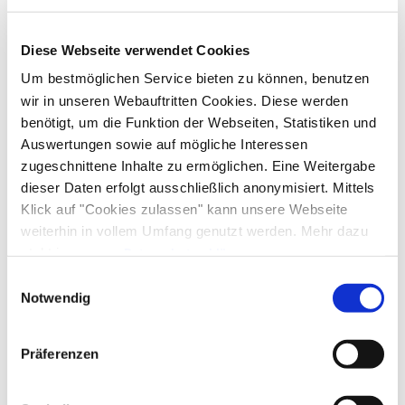
Diese Webseite verwendet Cookies
Um bestmöglichen Service bieten zu können, benutzen
wir in unseren Webauftritten Cookies. Diese werden
benötigt, um die Funktion der Webseiten, Statistiken und
Auswertungen sowie auf mögliche Interessen
zugeschnittene Inhalte zu ermöglichen. Eine Weitergabe
dieser Daten erfolgt ausschließlich anonymisiert. Mittels
Klick auf "Cookies zulassen" kann unsere Webseite
weiterhin in vollem Umfang genutzt werden. Mehr dazu
steht in unserer
Datenschutzerklärung
.
Alle Daten zu unserem Unternehmen sind im
Impressum
Einwilligungsauswahl
gelistet.
Notwendig
Präferenzen