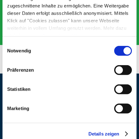
zugeschnittene Inhalte zu ermöglichen. Eine Weitergabe
dieser Daten erfolgt ausschließlich anonymisiert. Mittels
Klick auf "Cookies zulassen" kann unsere Webseite
weiterhin in vollem Umfang genutzt werden. Mehr dazu
steht in unserer
Datenschutzerklärung
.
Alle Daten zu unserem Unternehmen sind im
Impressum
Einwilligungsauswahl
gelistet.
Notwendig
Präferenzen
Statistiken
Veranstaltungsort
Adresse
Pfarrkirche St. Laurentius
Marketing
Knesinger Str. 7
83339 Chieming-Hart
Details zeigen
Veranstalter