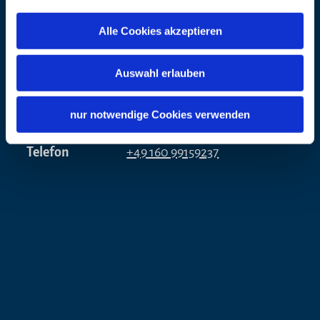
Alle Cookies akzeptieren
Adresse
Katholische Pfarrgemeinde
Chieming
Auswahl erlauben
Frau Simone Mayer
Hochgernstraße 12
nur notwendige Cookies verwenden
83339 Chieming
Telefon
+49 160 99159237