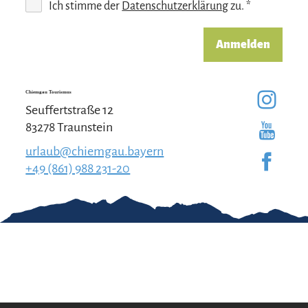
Ich stimme der
Datenschutzerklärung
zu. *
Anmelden
Chiemgau Tourismus
Seuffertstraße 12
83278 Traunstein
urlaub@chiemgau.bayern
+49 (861) 988 231-20
Gut zu wissen
Kontakt
Impressum
Erklärung zur
Barrierefreiheit
Team Chiemgau
Datenschutz
Tourismus
↗