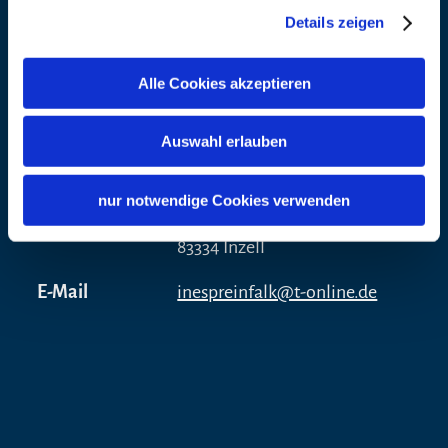
Adresse
Wanderparkplatz Zwing
Details zeigen
Reichenhaller Straße 100
83334 Inzell
Alle Cookies akzeptieren
Veranstalter
Auswahl erlauben
Adresse
Ines Preinfalk
Frau Ines Preinfalk
nur notwendige Cookies verwenden
Teisenbergstr. 5
83334 Inzell
E-Mail
inespreinfalk@t-online.de