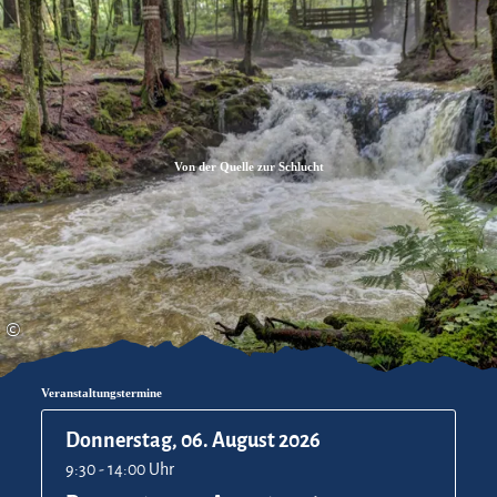
Zum
Zur
Zum
Inhalt
Suche
Footer
Von der Quelle zur Schlucht
©
Veranstaltungstermine
Donnerstag, 06. August 2026
9:30 - 14:00 Uhr