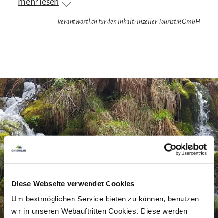
mehr lesen
wir auf dem Soleleitungsweg, auf den Spuren
einer der ersten Pipelines aus dem Jahr 1619. Eine
Verantwortlich für den Inhalt: Inzeller Touristik GmbH
kleine Trainingseinheit gibt's auf den 417 Stufen
der Himmelsleiter, die zum Solehochbehälter
führt. Ein aussichtsreicher Steig führt und zum
Weißbachblick und dann gehts hinab zur
spektakulären Weißbach
schlucht.
Auf dem
Rückweg, den Weißbach entlang, begegnen wir
ein paar ausdrucksstarken Holzschnitzereien und
am Ende der Tour erleben wir ein weiteres
Highlight: die Weißbach Wasserfälle.
Am Ende unserer Wanderung haben wir ca. 15 km
Diese Webseite verwendet Cookies
zurückgelegt und ca. 400 Höhenmeter
Um bestmöglichen Service bieten zu können, benutzen
überwunden. Die Tour ist nicht für
wir in unseren Webauftritten Cookies. Diese werden