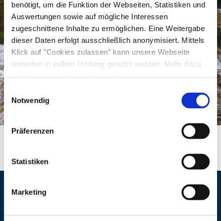
Wanderanfänger, Kinder unter 12 Jahren und
benötigt, um die Funktion der Webseiten, Statistiken und
Hunde geeignet. Trittsicherheit und Ausdauer
Auswertungen sowie auf mögliche Interessen
zugeschnittene Inhalte zu ermöglichen. Eine Weitergabe
sollte der Wanderer schon mitbringen. Bitte
dieser Daten erfolgt ausschließlich anonymisiert. Mittels
denken Sie auch geeignete Wander- oder
Klick auf "Cookies zulassen" kann unsere Webseite
Bergschuhe, Wanderbekleidung und
weiterhin in vollem Umfang genutzt werden. Mehr dazu
Wechselwäsche sowie ausreichend Getränke und
steht in unserer
Datenschutzerklärung
.
Alle Daten zu unserem Unternehmen sind im
Impressum
Brotzeit.
Einwilligungsauswahl
gelistet.
Notwendig
Witterungsbedingte Änderung der Tour
©
vorbehalten.
Präferenzen
Statistiken
Preisinformation
ab 10,00 €, pro Einheit
Marketing
Veranstaltungsort