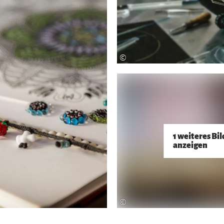
©
1 weiteres Bil
anzeigen
©