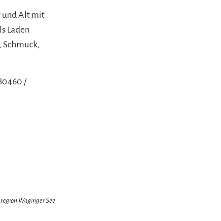
g und Alt mit
ls Laden
n, Schmuck,
780460 /
enregion Waginger See