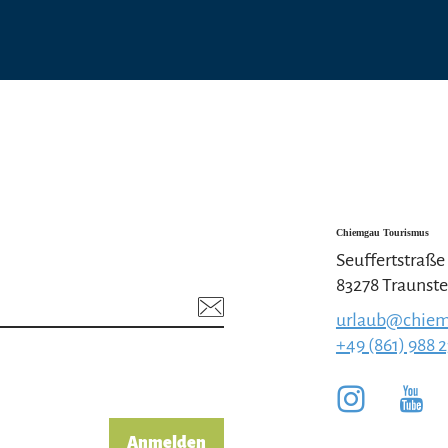
Chiemgau Tourismus
Seuffertstraße
83278 Traunste
urlaub@chiem
+49 (861) 988 
Anmelden