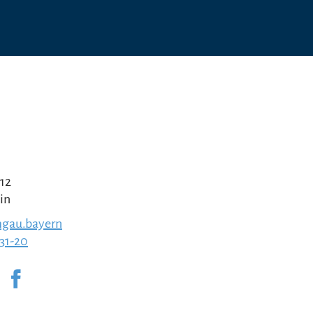
 12
in
gau.bayern
231-20