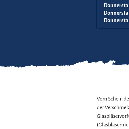
Donnerstag
Donnerstag
Donnerstag
Vom Schein des
der Verschmelz
Glasbläservorf
(Glasbläsermeis