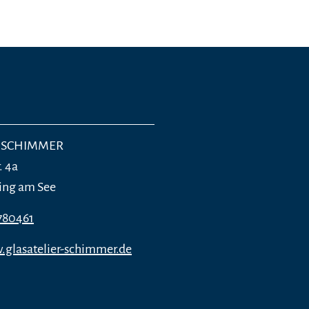
er SCHIMMER
. 4a
ing am See
780461
.glasatelier-schimmer.de