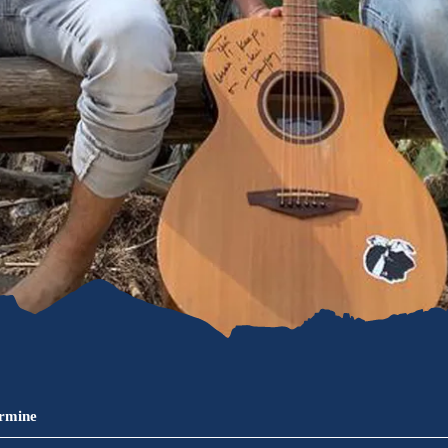
refreiheit im
mgau
gau G'schichten
ermine