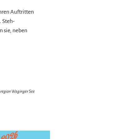
hren Auftritten
. Steh-
 sie, neben
enregion Waginger See