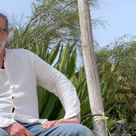
kunft
B2B Portal