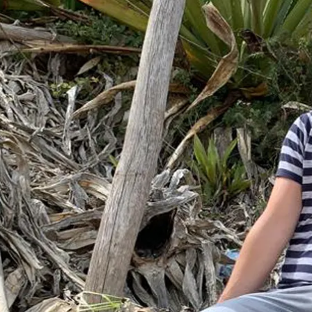
Aktivitäten im Chiemgau
Leben & 
Wandern & Gipfelglück
Veran
Radfahren &
Sehen
Mountainbiken
& Aus
Chiemsee & Wassererlebn
Tradit
Aktivitäten für die Familie
Projek
Winter
Orte 
Golfen
Karri