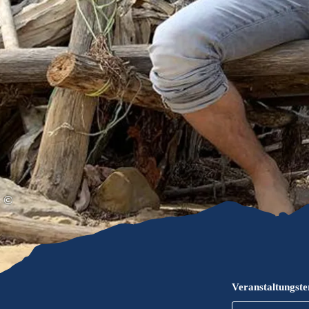
Gleitschirmfliegen &
Barrie
Luftsport
Chie
Interaktive Vollbildkarte
Chiem
©
Veranstaltungst