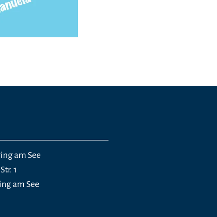
ing am See
tr. 1
ing am See