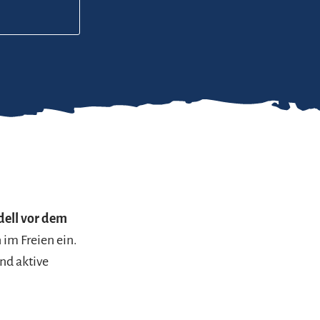
ell vor dem
 im Freien ein.
nd aktive