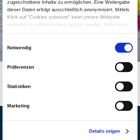
zugeschnittene Inhalte zu ermöglichen. Eine Weitergabe
dieser Daten erfolgt ausschließlich anonymisiert. Mittels
Klick auf "Cookies zulassen" kann unsere Webseite
weiterhin in vollem Umfang genutzt werden. Mehr dazu
steht in unserer
Datenschutzerklärung
.
Alle Daten zu unserem Unternehmen sind im
Impressum
Einwilligungsauswahl
gelistet.
Notwendig
©
Präferenzen
Statistiken
Marketing
Veranstaltungsort
Details zeigen
Adresse
Café Goldmarei