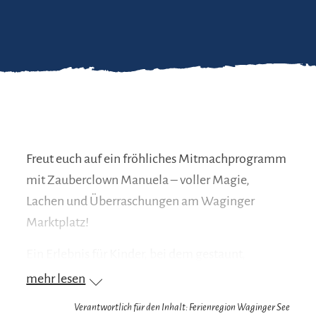
Freut euch auf ein fröhliches Mitmachprogramm
mit Zauberclown Manuela – voller Magie,
Lachen und Überraschungen am Waginger
Marktplatz!
Ein Erlebnis für Kinder, bei dem gestaunt,
gespielt und gelacht wird.
mehr lesen
Termine:
Verantwortlich für den Inhalt: Ferienregion Waginger See