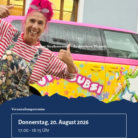
Zum
Zur
Zum
Inhalt
Suche
Footer
Waginger Straßensommer - Zauberclown Manuela
©
Veranstaltungstermine
Donnerstag, 20. August 2026
17:00 - 18:15 Uhr