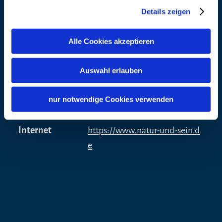
Schuhe, Getränk, ggf. biologischen Mücken-
Internet
https://goo.gl/maps/Th4MC1T
Details zeigen
und Zeckenschutz
NzD9GHnsL9
Alle Cookies akzeptieren
Individuelle Termine für Gruppen auf Anfrage
Veranstalter
möglich!
Adresse
Sabine Glatz - Natur & Sein
Auswahl erlauben
83329 Waging
nur notwendige Cookies verwenden
Telefon
+49 8686 9847500
Internet
https://www.natur-und-sein.d
e