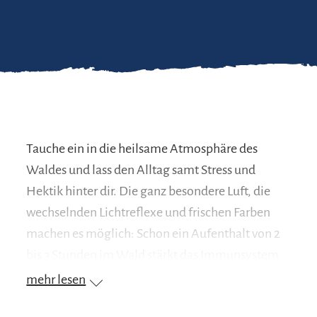
Tauche ein in die heilsame Atmosphäre des
Waldes und lass den Alltag samt Stress und
Hektik hinter dir. Die ganz besondere Luft, die
wechselnden Lichtreflexe und frischen Farben
machen es möglich: Schon ein Aufenthalt von 2
bis 3 Stunden im Wald stärkt das Immunsystem
deutlich, reduziert Stress und Ängste und schafft
mehr lesen
jede Menge Glücksgefühle! Der Wald tut uns