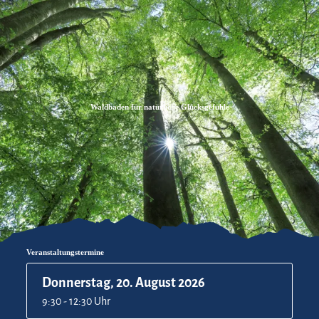
Zum
Zur
Zum
Inhalt
Suche
Footer
Waldbaden für natürliche Glücksgefühle
Veranstaltungstermine
Donnerstag, 20. August 2026
9:30 - 12:30 Uhr