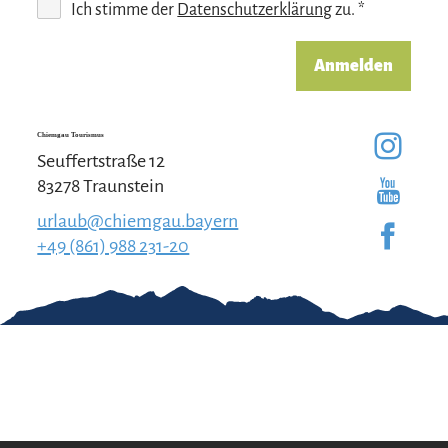
Ich stimme der
Datenschutzerklärung
zu. *
Anmelden
Chiemgau Tourismus
Seuffertstraße 12
83278 Traunstein
urlaub@chiemgau.bayern
+49 (861) 988 231-20
Gut zu wissen
Kontakt
Impressum
Erklärung zur
Barrierefreiheit
Team Chiemgau
Datenschutz
Tourismus
↗