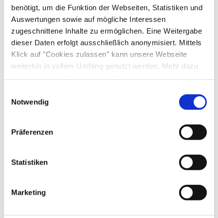
benötigt, um die Funktion der Webseiten, Statistiken und
Hier sind Fotos zum Thema Wandern im
Auswertungen sowie auf mögliche Interessen
Chiemgau zum Download.
zugeschnittene Inhalte zu ermöglichen. Eine Weitergabe
dieser Daten erfolgt ausschließlich anonymisiert. Mittels
AUSSCHLIESSLICH FÜR JOURNALISTISCHE
Klick auf "Cookies zulassen" kann unsere Webseite
ZWECKE
weiterhin in vollem Umfang genutzt werden. Mehr dazu
steht in unserer
Datenschutzerklärung
.
https://chiemgau.px.media/share/1699965388yS
Alle Daten zu unserem Unternehmen sind im
Impressum
Einwilligungsauswahl
wrXKiNcheZqM
↗
mehr lesen
gelistet.
Notwendig
Copyright: Chiemgau GmbH
Präferenzen
Andere Verwendungszwecke:
Fotoarchiv
↗
für
den Chiemgau.
Willkommen im Chiemgau
Statistiken
Newsletter abonnieren
Marketing
E-Mail Adresse