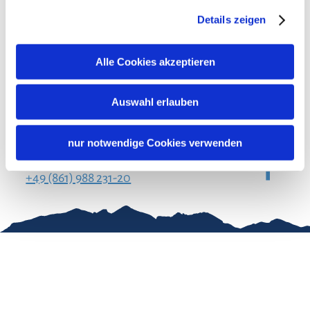
Ich stimme der
Datenschutzerklärung
zu. *
Details zeigen
Anmelden
Alle Cookies akzeptieren
Auswahl erlauben
Chiemgau Tourismus
Seuffertstraße 12
83278 Traunstein
nur notwendige Cookies verwenden
urlaub@chiemgau.bayern
+49 (861) 988 231-20
Gut zu wissen
Kontakt
Impressum
Erklärung zur
Barrierefreiheit
Team Chiemgau
Datenschutz
Tourismus
↗