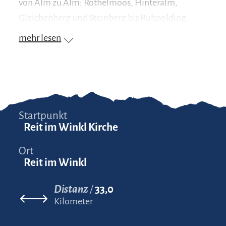
von Alm zu Alm: Röthelmoos, Hinteralm,
Gleichenberg und Steinberg bis Ruhpolding.
mehr lesen
Startpunkt
Reit im Winkl Kirche
Ort
Reit im Winkl
Distanz
33,0
Kilometer