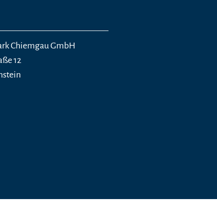
ark Chiemgau GmbH
aße 12
nstein