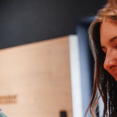
kunft
B2B Portal