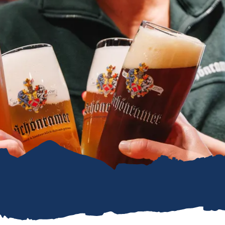
refreiheit im
mgau
gau G'schichten