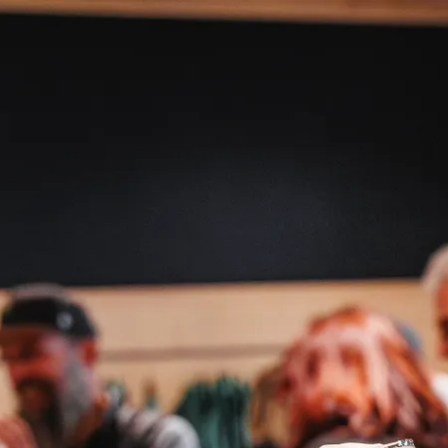
Aktivitäten im Chiemgau
Leben & 
Wandern & Gipfelglück
Veran
Radfahren &
Sehen
Mountainbiken
& Aus
Chiemsee & Wassererlebn
Tradit
Aktivitäten für die Familie
Projek
Winter
Orte 
Golfen
Karri