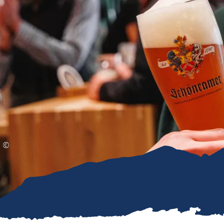
Gleitschirmfliegen &
Barrie
Luftsport
Chie
Interaktive Vollbildkarte
Chiem
©