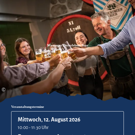
Zum
Zur
Zum
Inhalt
Suche
Footer
Wieninger Biererlebnis-Tour
©
Veranstaltungstermine
Mittwoch, 12. August 2026
10:00 - 11:30 Uhr