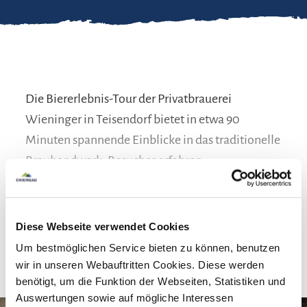
Die Biererlebnis-Tour der Privatbrauerei
Wieninger in Teisendorf bietet in etwa 90
Minuten spannende Einblicke in das traditionelle
Brauhandwerk. Besucher erfahren
Wissenswertes über Malz, Hopfen und den
Brauprozess direkt in den historischen Gebäuden
der Brauerei. Im Anschluss folgen eine
mehr lesen
Diese Webseite verwendet Cookies
Verkostung von vier Bieren sowie ein Getränk
Um bestmöglichen Service bieten zu können, benutzen
nach Wahl. Jugendliche bis 16 Jahre frei.
wir in unseren Webauftritten Cookies. Diese werden
benötigt, um die Funktion der Webseiten, Statistiken und
Auswertungen sowie auf mögliche Interessen