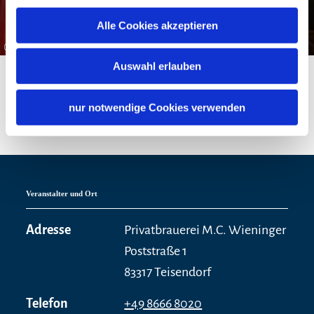
Einladung zur Braumeister-Brotzeit im
Alle Cookies akzeptieren
Braugasthof (bayerisches Brotzeitbrett´l &
©
ein Getränk nach Wahl)
Auswahl erlauben
Dauer ca. 90 Minuten
nur notwendige Cookies verwenden
Veranstalter und Ort
Adresse
Privatbrauerei M.C. Wieninger
Poststraße 1
83317 Teisendorf
Telefon
+49 8666 8020