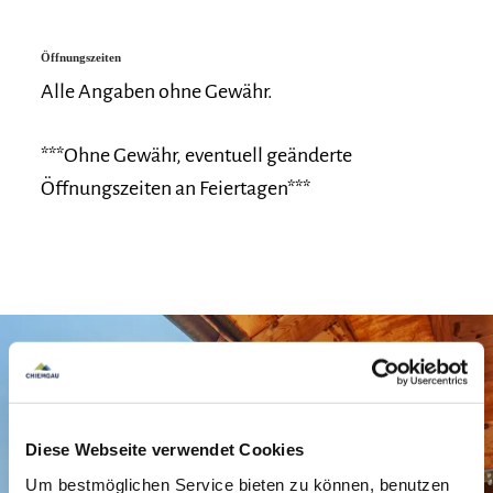
verwöhnen
.
Öffnungszeiten
Traditionelle Gerichte aus der
bayerischen
Alle Angaben ohne Gewähr.
Schmankerlküche
sowie
internationale
Köstlichkeiten
umschmeicheln deinem
***Ohne Gewähr, eventuell geänderte
Gaumen.
Öffnungszeiten an Feiertagen***
Alle Gerichte werden mit sehr viel
Liebe, Sorgfalt
und regionalen Zutaten frisch
für dich
zubereitet.
Unser Serviceteam
kümmert sich gerne um
deine Wünsche
und ist stets für einen Spaß zu
haben.
Diese Webseite verwendet Cookies
Unsere
saisonalen Wildgerichte
bereiten wir
Um bestmöglichen Service bieten zu können, benutzen