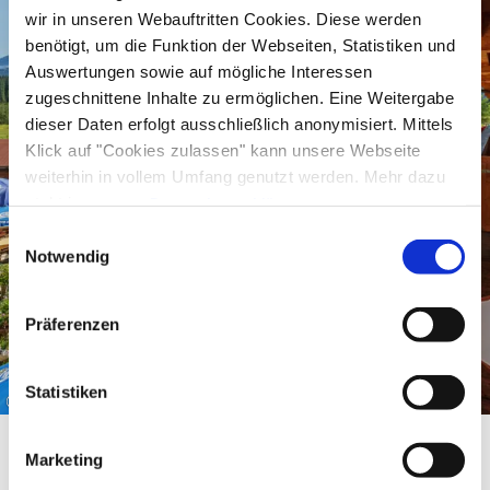
mit
regionalem Wild
aus den umliegenden
wir in unseren Webauftritten Cookies. Diese werden
Wäldern zu. Von ansässigen Jägern beliefert wird
benötigt, um die Funktion der Webseiten, Statistiken und
es vom Küchenchef persönlich zerlegt und weiter
Auswertungen sowie auf mögliche Interessen
zugeschnittene Inhalte zu ermöglichen. Eine Weitergabe
verarbeitet.
dieser Daten erfolgt ausschließlich anonymisiert. Mittels
Tauche ein, in eine Welt voller
traditioneller
Klick auf "Cookies zulassen" kann unsere Webseite
weiterhin in vollem Umfang genutzt werden. Mehr dazu
bayerischer Handwerkskunst
und entdecke die
steht in unserer
Datenschutzerklärung
.
vielen
liebevoll dekorierten Details
, welche
Alle Daten zu unserem Unternehmen sind im
Impressum
Einwilligungsauswahl
unsere Gasträume so einzigartig machen.
gelistet.
Notwendig
Lasse dich
am knisternden Feuer in unserer
Präferenzen
Kaminstube
von Chef und Biersommelier Ulli
Becker über die Wirkung des goldenen
Statistiken
Gerstensaftes aufklären oder entspanne bei
©
einem
guten Glas Wein
am kuscheligen
Kachelofen in unserem Stüberl.
Marketing