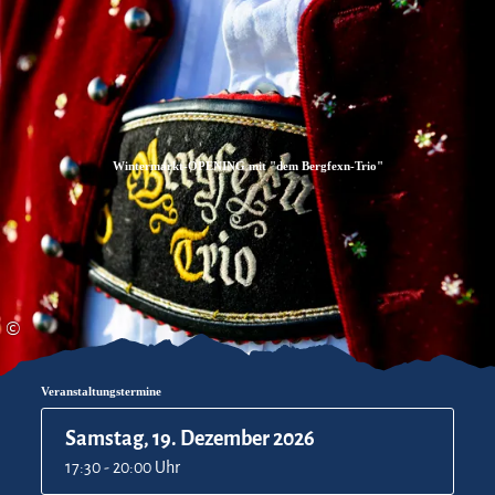
Zum
Zur
Zum
Inhalt
Suche
Footer
Wintermarkt-OPENING mit "dem Bergfexn-Trio"
©
Veranstaltungstermine
Samstag, 19. Dezember 2026
17:30 - 20:00 Uhr