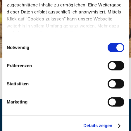
zugeschnittene Inhalte zu ermöglichen. Eine Weitergabe
genießen Sie herzhafte Schmankerl, süße
dieser Daten erfolgt ausschließlich anonymisiert. Mittels
Verführungen, Glühwein, Punsch & Co. Ein Ort
Klick auf "Cookies zulassen" kann unsere Webseite
der jung & alt zusammenführt, die Gemeinschaft
weiterhin in vollem Umfang genutzt werden. Mehr dazu
stärkt und Generationen verbindet.
steht in unserer
Datenschutzerklärung
.
Alle Daten zu unserem Unternehmen sind im
Impressum
Einwilligungsauswahl
gelistet.
Notwendig
©
Präferenzen
Statistiken
Marketing
Veranstaltungsort
Details zeigen
Adresse
Wintermarkt im Kurpark