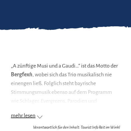
„A zünftige Musi und a Gaudi…“ ist das Motto der
Bergfex´n
, wobei sich das Trio musikalisch nie
einengen ließ. Folglich steht bayrische
Stimmungsmusik ebenso auf dem Programm
wie Schlager, Evergreens, Parodien und
Tanzmusik.
mehr lesen
Mit den musikalischen Qualitäten und
Verantwortlich für den Inhalt: Tourist Info Reit im Winkl